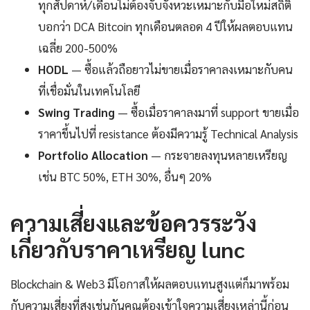
ทุกสัปดาห์/เดือนไม่ต้องจับจังหวะเหมาะกับมือใหม่สถิติ
บอกว่า DCA Bitcoin ทุกเดือนตลอด 4 ปีให้ผลตอบแทน
เฉลี่ย 200-500%
HODL
— ซื้อแล้วถือยาวไม่ขายเมื่อราคาลงเหมาะกับคน
ที่เชื่อมั่นในเทคโนโลยี
Swing Trading
— ซื้อเมื่อราคาลงมาที่ support ขายเมื่อ
ราคาขึ้นไปที่ resistance ต้องมีความรู้ Technical Analysis
Portfolio Allocation
— กระจายลงทุนหลายเหรียญ
เช่น BTC 50%, ETH 30%, อื่นๆ 20%
ความเสี่ยงและข้อควรระวัง
เกี่ยวกับราคาเหรียญ lunc
Blockchain & Web3 มีโอกาสให้ผลตอบแทนสูงแต่ก็มาพร้อม
กับความเสี่ยงที่สูงเช่นกันคุณต้องเข้าใจความเสี่ยงเหล่านี้ก่อน