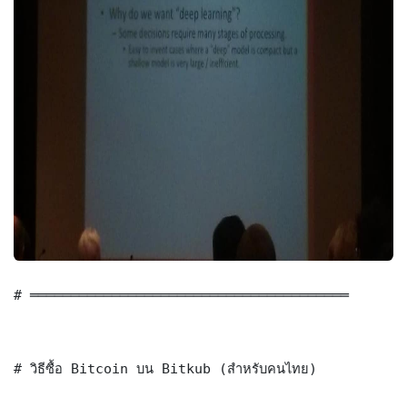
# ═══════════════════════════════════════

# วิธีซื้อ Bitcoin บน Bitkub (สำหรับคนไทย)
