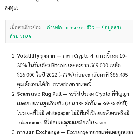
ลงทุน:
เนื้อหาเกี่ยวข้อง —
อ่านต่อ: ic market รีวิว — ข้อมูลครบ
ถ้วน 2026
Volatility สูงมาก
— ราคา Crypto สามารถขึ้นลง 10-
30% ในวันเดียว Bitcoin เคยลงจาก $69,000 เหลือ
$16,000 ในปี 2022 (-77%) ก่อนจะกลับมาที่ $86,485
คุณต้องทนได้กับ drawdown ขนาดนี้
Scam และ Rug Pull
— ระวังโปรเจค Crypto ที่สัญญา
ผลตอบแทนสูงเกินจริง (เช่น 1% ต่อวัน = 365% ต่อปี)
โปรเจคที่ไม่มี whitepaper ไม่มีทีมที่เปิดเผยตัวตนหรือมี
tokenomics ที่ไม่สมเหตุสมผลมักเป็น scam
การแฮก Exchange
— Exchange หลายแห่งเคยถูกแฮก