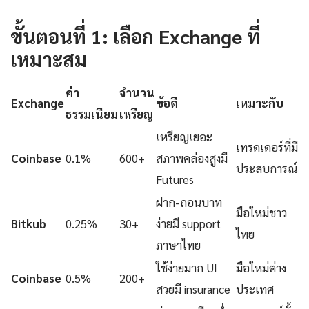
ขั้นตอนที่ 1: เลือก Exchange ที่
เหมาะสม
ค่า
จำนวน
Exchange
ข้อดี
เหมาะกับ
ธรรมเนียม
เหรียญ
เหรียญเยอะ
เทรดเดอร์ที่มี
Coinbase
0.1%
600+
สภาพคล่องสูงมี
ประสบการณ์
Futures
ฝาก-ถอนบาท
มือใหม่ชาว
Bitkub
0.25%
30+
ง่ายมี support
ไทย
ภาษาไทย
ใช้ง่ายมาก UI
มือใหม่ต่าง
Coinbase
0.5%
200+
สวยมี insurance
ประเทศ