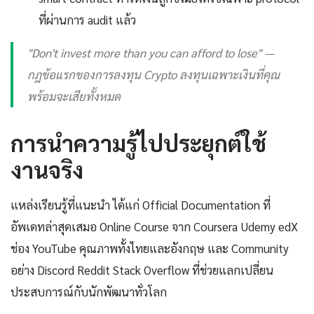
ที่ผ่านการ audit แล้ว
"Don't invest more than you can afford to lose" —
กฎข้อแรกของการลงทุน Crypto ลงทุนเฉพาะเงินที่คุณ
พร้อมจะเสียทั้งหมด
การนำความรู้ไปประยุกต์ใช้
งานจริง
แหล่งเรียนรู้ที่แนะนำ ได้แก่ Official Documentation ที่
อัพเดทล่าสุดเสมอ Online Course จาก Coursera Udemy edX
ช่อง YouTube คุณภาพทั้งไทยและอังกฤษ และ Community
อย่าง Discord Reddit Stack Overflow ที่ช่วยแลกเปลี่ยน
ประสบการณ์กับนักพัฒนาทั่วโลก