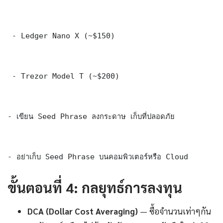
 - Ledger Nano X (~$150)

 - Trezor Model T (~$200)

- เขียน Seed Phrase ลงกระดาษ เก็บที่ปลอดภัย

- อย่าเก็บ Seed Phrase บนคอมพิวเตอร์หรือ Cloud
ขั้นตอนที่ 4: กลยุทธ์การลงทุน
DCA (Dollar Cost Averaging)
— ซื้อจำนวนเท่าๆกัน