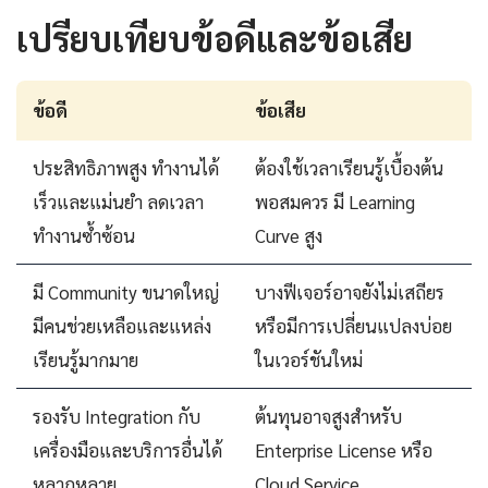
เปรียบเทียบข้อดีและข้อเสีย
ข้อดี
ข้อเสีย
ประสิทธิภาพสูง ทำงานได้
ต้องใช้เวลาเรียนรู้เบื้องต้น
เร็วและแม่นยำ ลดเวลา
พอสมควร มี Learning
ทำงานซ้ำซ้อน
Curve สูง
มี Community ขนาดใหญ่
บางฟีเจอร์อาจยังไม่เสถียร
มีคนช่วยเหลือและแหล่ง
หรือมีการเปลี่ยนแปลงบ่อย
เรียนรู้มากมาย
ในเวอร์ชันใหม่
รองรับ Integration กับ
ต้นทุนอาจสูงสำหรับ
เครื่องมือและบริการอื่นได้
Enterprise License หรือ
หลากหลาย
Cloud Service