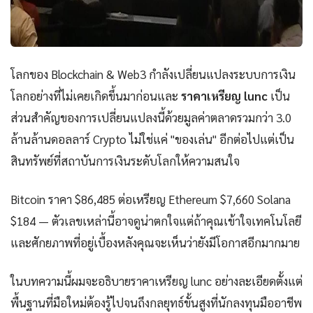
โลกของ Blockchain & Web3 กำลังเปลี่ยนแปลงระบบการเงิน
โลกอย่างที่ไม่เคยเกิดขึ้นมาก่อนและ
ราคาเหรียญ lunc
เป็น
ส่วนสำคัญของการเปลี่ยนแปลงนี้ด้วยมูลค่าตลาดรวมกว่า 3.0
ล้านล้านดอลลาร์ Crypto ไม่ใช่แค่ "ของเล่น" อีกต่อไปแต่เป็น
สินทรัพย์ที่สถาบันการเงินระดับโลกให้ความสนใจ
Bitcoin ราคา $86,485 ต่อเหรียญ Ethereum $7,660 Solana
$184 — ตัวเลขเหล่านี้อาจดูน่าตกใจแต่ถ้าคุณเข้าใจเทคโนโลยี
และศักยภาพที่อยู่เบื้องหลังคุณจะเห็นว่ายังมีโอกาสอีกมากมาย
ในบทความนี้ผมจะอธิบายราคาเหรียญ lunc อย่างละเอียดตั้งแต่
พื้นฐานที่มือใหม่ต้องรู้ไปจนถึงกลยุทธ์ขั้นสูงที่นักลงทุนมืออาชีพ