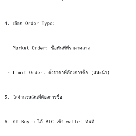
4. เลือก Order Type:

 - Market Order: ซื้อทันทีที่ราคาตลาด

 - Limit Order: ตั้งราคาที่ต้องการซื้อ (แนะนำ)

5. ใส่จำนวนเงินที่ต้องการซื้อ

6. กด Buy → ได้ BTC เข้า wallet ทันที
