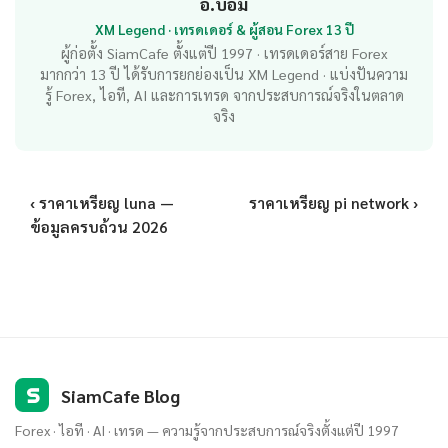
อ.บอม
XM Legend · เทรดเดอร์ & ผู้สอน Forex 13 ปี
ผู้ก่อตั้ง SiamCafe ตั้งแต่ปี 1997 · เทรดเดอร์สาย Forex
มากกว่า 13 ปี ได้รับการยกย่องเป็น XM Legend · แบ่งปันความ
รู้ Forex, ไอที, AI และการเทรด จากประสบการณ์จริงในตลาด
จริง
‹ ราคาเหรียญ luna —
ราคาเหรียญ pi network ›
ข้อมูลครบถ้วน 2026
S
SiamCafe Blog
Forex · ไอที · AI · เทรด — ความรู้จากประสบการณ์จริงตั้งแต่ปี 1997