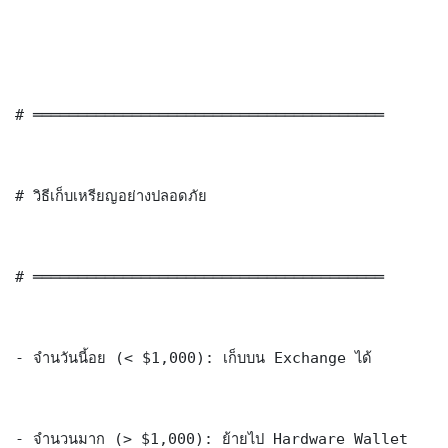
# ═══════════════════════════════════════

# วิธีเก็บเหรียญอย่างปลอดภัย

# ═══════════════════════════════════════

- จำนวันนี้อย (< $1,000): เก็บบน Exchange ได้

- จำนวนมาก (> $1,000): ย้ายไป Hardware Wallet
