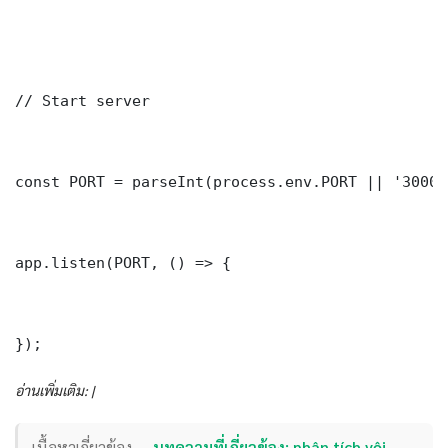
// Start server

const PORT = parseInt(process.env.PORT || '3000')
app.listen(PORT, () => {

});
อ่านเพิ่มเติม: |
เนื้อหาเกี่ยวข้อง —
บทความที่เกี่ยวข้อง: phân tích vội