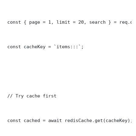
 const { page = 1, limit = 20, search } = req.que
 const cacheKey = `items:::`;

 // Try cache first

 const cached = await redisCache.get(cacheKey);
