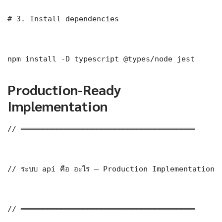
# 3. Install dependencies

npm install -D typescript @types/node jest
Production-Ready
Implementation
// ═══════════════════════════════════════

// ระบบ api คือ อะไร — Production Implementation

// ═══════════════════════════════════════
