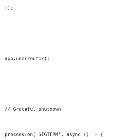
});

app.use(router);

// Graceful shutdown

process.on('SIGTERM', async () => {
