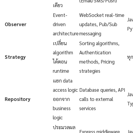
(Email/SMS/Push)
เดียว
Event-
WebSocket real-time
Ja
Observer
driven
updates, Pub/Sub
Py
architecture
messaging
เปลี่ยน
Sorting algorithms,
algorithm
Authentication
Strategy
ทุ
ได้ตอน
methods, Pricing
runtime
strategies
แยก data
access logic
Database queries, API
Ja
Repository
ออกจาก
calls to external
Ty
business
services
logic
ประมวลผล
Express middleware,
Ja