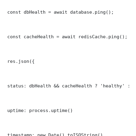
 const dbHealth = await database.ping();

 const cacheHealth = await redisCache.ping();

 res.json({

 status: dbHealth && cacheHealth ? 'healthy' : '
 uptime: process.uptime()

 timestamp: new Date().toISOString()
