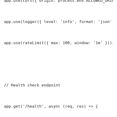
app.use(cors({ origin: process.env.ALLOWED_ORIGI
app.use(logger({ level: 'info', format: 'json' })
app.use(rateLimit({ max: 100, window: '1m' }));

// Health check endpoint

app.get('/health', async (req, res) => {
