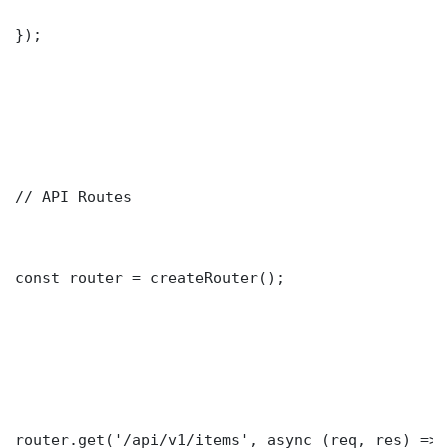
});

// API Routes

const router = createRouter();

router.get('/api/v1/items', async (req, res) => {