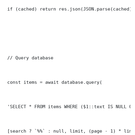
 if (cached) return res.json(JSON.parse(cached));
 // Query database

 const items = await database.query(

 'SELECT * FROM items WHERE ($1::text IS NULL OR
 [search ? `%%` : null, limit, (page - 1) * limit