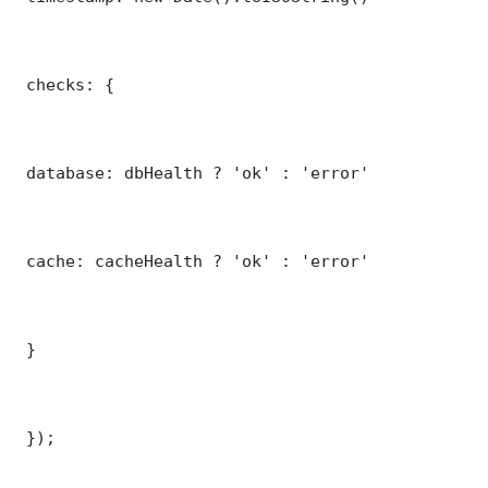
 checks: {

 database: dbHealth ? 'ok' : 'error'

 cache: cacheHealth ? 'ok' : 'error'

 }

 });
