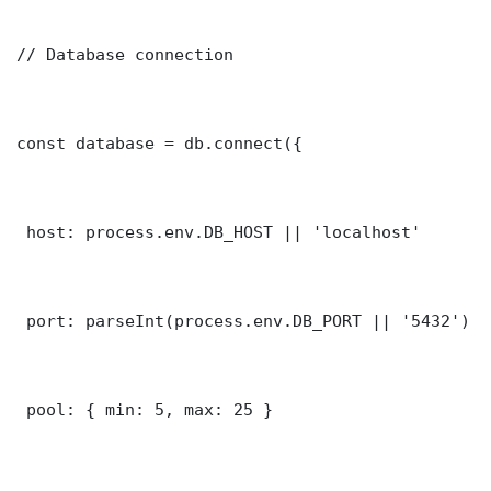
// Database connection

const database = db.connect({

 host: process.env.DB_HOST || 'localhost'

 port: parseInt(process.env.DB_PORT || '5432')

 pool: { min: 5, max: 25 }
