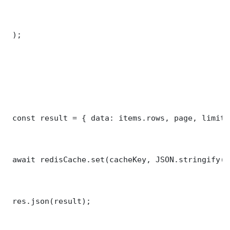
 );

 const result = { data: items.rows, page, limit,
 await redisCache.set(cacheKey, JSON.stringify(r
 res.json(result);
