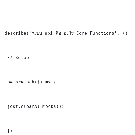
describe('ระบบ api คือ อะไร Core Functions', () =>
 // Setup

 beforeEach(() => {

 jest.clearAllMocks();

 });
