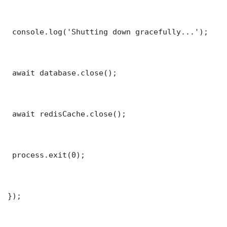
 console.log('Shutting down gracefully...');

 await database.close();

 await redisCache.close();

 process.exit(0);

});
