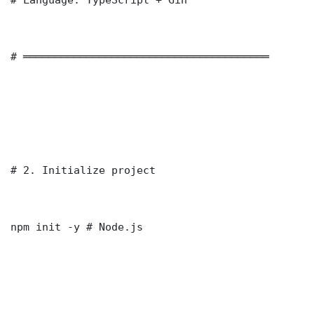
# ═══════════════════════════════════════

# 2. Initialize project

npm init -y # Node.js
