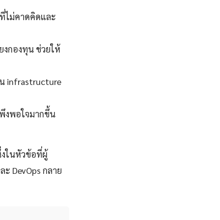
ี่ไม่คาดคิดและ
่ยงกองทุน ช่วยให้
น infrastructure
มพึงพอใจมากขึ้น
นหัวข้อที่ผู้
และ DevOps กลาย