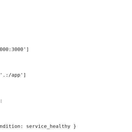
000:3000']

'.:/app']



ndition: service_healthy }
