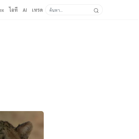
ex
ไอที
AI
เทรด