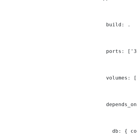
    build: .

    ports: ['3
    volumes: [
    depends_on:
      db: { co