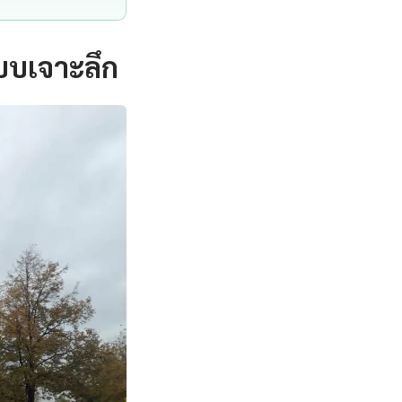
บบเจาะลึก