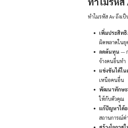
ทำไมรหัส A
ทำไมรหัส Av ถึงเป็
เพิ่มประสิท
ผิดพลาดในยุคท
ลดต้นทุน
— ก
จ้างคนอื่นทำ
แข่งขันได้ใ
เหนือคนอื่น
พัฒนาทักษะแ
ให้กับตัวคุณ
แก้ปัญหาได้อ
สถานการณ์ต่า
สร้างโอกาสใ