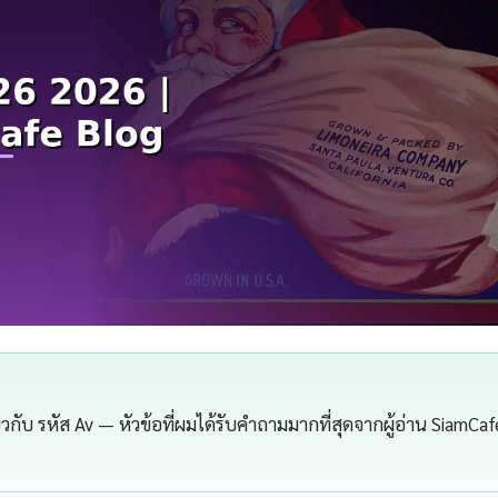
ี่ยวกับ รหัส Av — หัวข้อที่ผมได้รับคำถามมากที่สุดจากผู้อ่าน SiamCafe