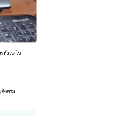
นรหัส Av ใน
ญติดตาม