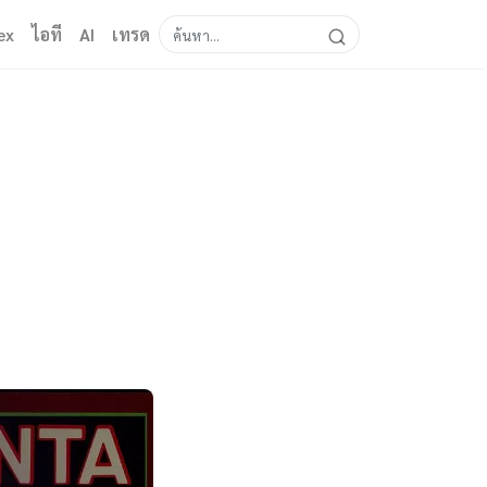
ex
ไอที
AI
เทรด