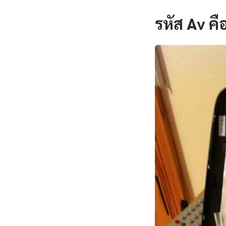
รหัส Av ค