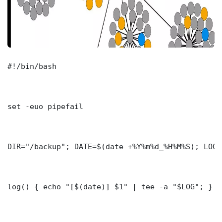
#!/bin/bash

set -euo pipefail

DIR="/backup"; DATE=$(date +%Y%m%d_%H%M%S); LOG=
log() { echo "[$(date)] $1" | tee -a "$LOG"; }
