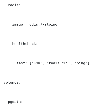
  redis:

    image: redis:7-alpine

    healthcheck:

      test: ['CMD', 'redis-cli', 'ping']

volumes:

  pgdata: