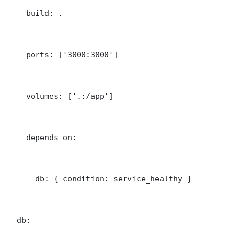
    build: .

    ports: ['3000:3000']

    volumes: ['.:/app']

    depends_on:

      db: { condition: service_healthy }

  db:
