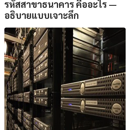
รหัสสาขาธนาคาร คืออะไร —
อธิบายแบบเจาะลึก