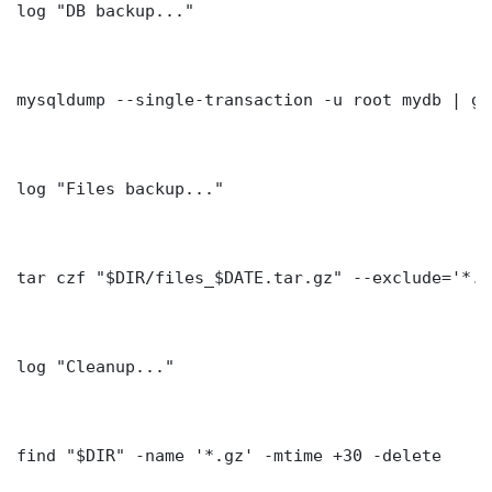
log "DB backup..."

mysqldump --single-transaction -u root mydb | gz
log "Files backup..."

tar czf "$DIR/files_$DATE.tar.gz" --exclude='*.l
log "Cleanup..."

find "$DIR" -name '*.gz' -mtime +30 -delete
