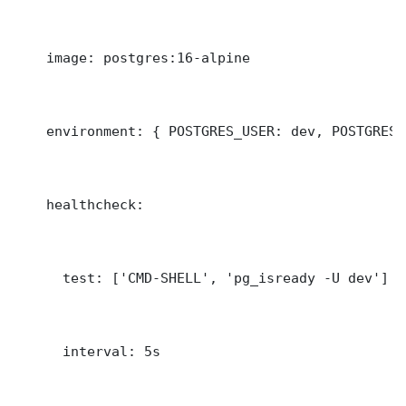
    image: postgres:16-alpine

    environment: { POSTGRES_USER: dev, POSTGRES_
    healthcheck:

      test: ['CMD-SHELL', 'pg_isready -U dev']

      interval: 5s
