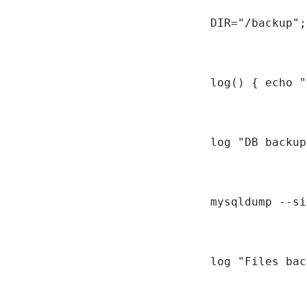
DIR="/backup";
log() { echo "
log "DB backup
mysqldump --si
log "Files bac