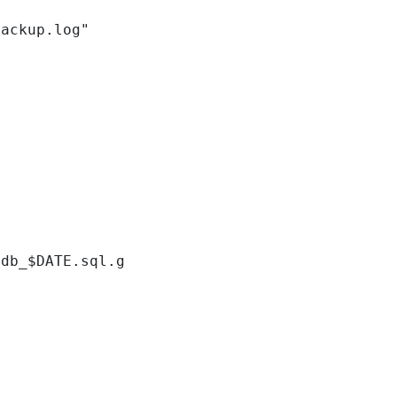
ackup.log"

db_$DATE.sql.gz"
