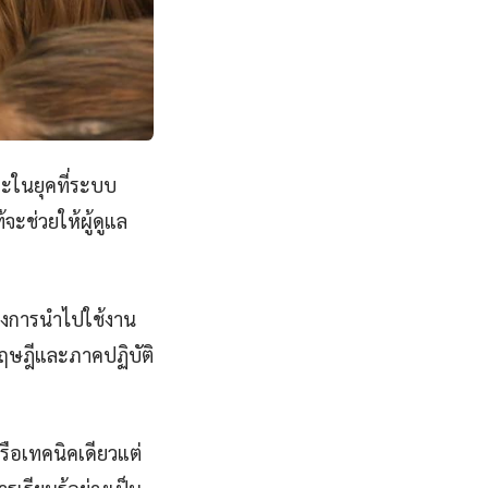
าะในยุคที่ระบบ
จะช่วยให้ผู้ดูแล
ถึงการนำไปใช้งาน
คทฤษฎีและภาคปฏิบัติ
หรือเทคนิคเดียวแต่