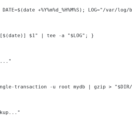
 DATE=$(date +%Y%m%d_%H%M%S); LOG="/var/log/b
[$(date)] $1" | tee -a "$LOG"; }

..."

ngle-transaction -u root mydb | gzip > "$DIR/
kup..."
