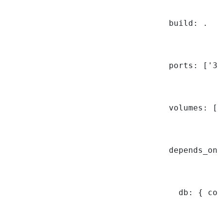
    build: .

    ports: ['3
    volumes: [
    depends_on:
      db: { co