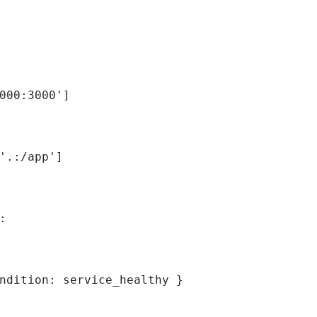
000:3000']

'.:/app']



ndition: service_healthy }
