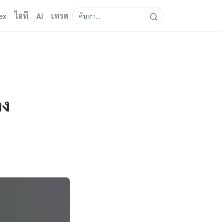
ex
ไอที
AI
เทรด
าง