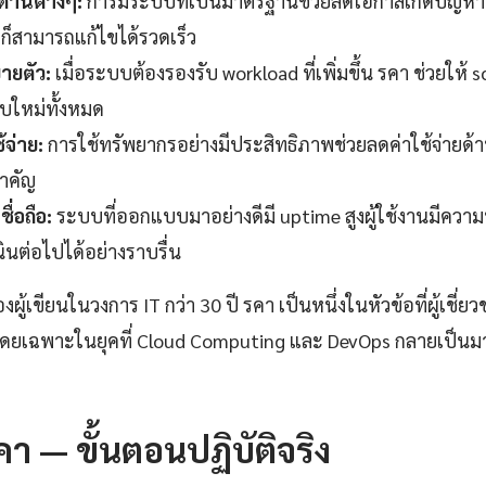
ด้านต่างๆ:
การมีระบบที่เป็นมาตรฐานช่วยลดโอกาสเกิดปัญหาท
าก็สามารถแก้ไขได้รวดเร็ว
ายตัว:
เมื่อระบบต้องรองรับ workload ที่เพิ่มขึ้น รคา ช่วยให้ s
บบใหม่ทั้งหมด
้จ่าย:
การใช้ทรัพยากรอย่างมีประสิทธิภาพช่วยลดค่าใช้จ่ายด้า
สำคัญ
ื่อถือ:
ระบบที่ออกแบบมาอย่างดีมี uptime สูงผู้ใช้งานมีควา
ินต่อไปได้อย่างราบรื่น
้เขียนในวงการ IT กว่า 30 ปี รคา เป็นหนึ่งในหัวข้อที่ผู้เชี่ย
ดยเฉพาะในยุคที่ Cloud Computing และ DevOps กลายเป็น
ว
 รคา — ขั้นตอนปฏิบัติจริง