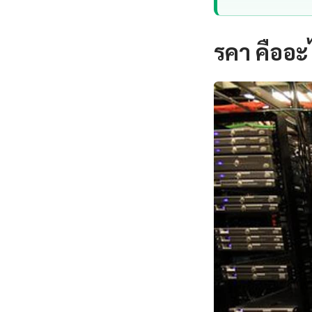
รคา คืออะ