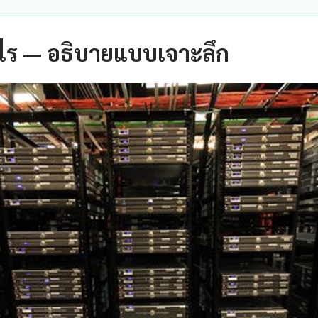
ไร — อธิบายแบบเจาะลึก