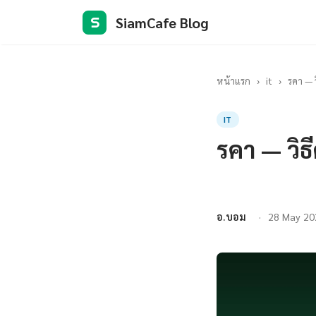
SiamCafe Blog
S
หน้าแรก
›
it
›
รคา — ว
IT
รคา — วิธ
อ.บอม
28 May 20