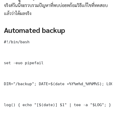
จริงส่วันนี้ี้จะรวบรวมปัญหาที่พบบ่อยพร้อมวิธีแก้ไขที่ทดสอบ
แล้วว่าได้ผลจริง
Automated backup
#!/bin/bash

set -euo pipefail

DIR="/backup"; DATE=$(date +%Y%m%d_%H%M%S); LOG=
log() { echo "[$(date)] $1" | tee -a "$LOG"; }
