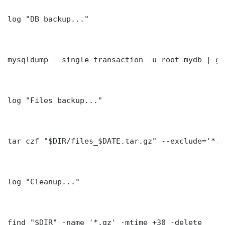
log "DB backup..."

mysqldump --single-transaction -u root mydb | gz
log "Files backup..."

tar czf "$DIR/files_$DATE.tar.gz" --exclude='*.l
log "Cleanup..."

find "$DIR" -name '*.gz' -mtime +30 -delete
