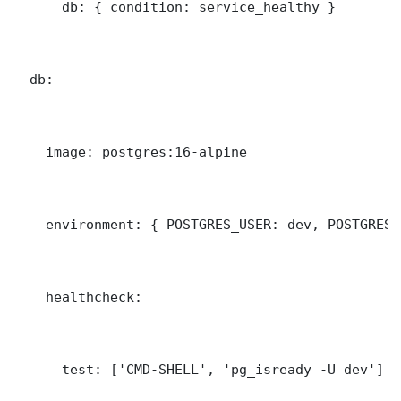
      db: { condition: service_healthy }

  db:

    image: postgres:16-alpine

    environment: { POSTGRES_USER: dev, POSTGRES_
    healthcheck:

      test: ['CMD-SHELL', 'pg_isready -U dev']
