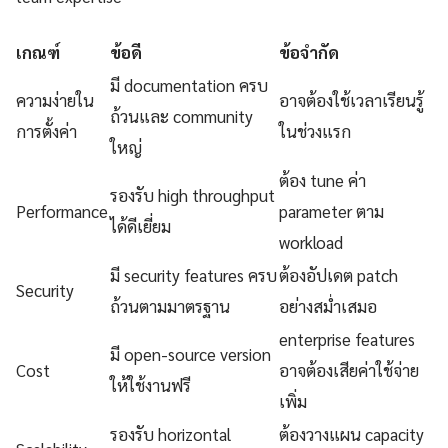
เกณฑ์
ข้อดี
ข้อจำกัด
มี documentation ครบ
ความง่ายใน
อาจต้องใช้เวลาเรียนรู้
ถ้วนและ community
การตั้งค่า
ในช่วงแรก
ใหญ่
ต้อง tune ค่า
รองรับ high throughput
Performance
parameter ตาม
ได้ดีเยี่ยม
workload
มี security features ครบ
ต้องอัปเดต patch
Security
ถ้วนตามมาตรฐาน
อย่างสม่ำเสมอ
enterprise features
มี open-source version
Cost
อาจต้องเสียค่าใช้จ่าย
ให้ใช้งานฟรี
เพิ่ม
รองรับ horizontal
ต้องวางแผน capacity