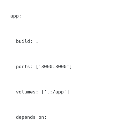
  app:

    build: .

    ports: ['3000:3000']

    volumes: ['.:/app']

    depends_on:
