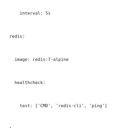
      interval: 5s

  redis:

    image: redis:7-alpine

    healthcheck:

      test: ['CMD', 'redis-cli', 'ping']
