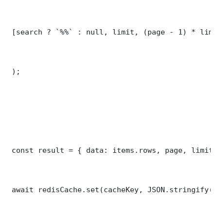
 [search ? `%%` : null, limit, (page - 1) * limit
 );

 const result = { data: items.rows, page, limit,
 await redisCache.set(cacheKey, JSON.stringify(r