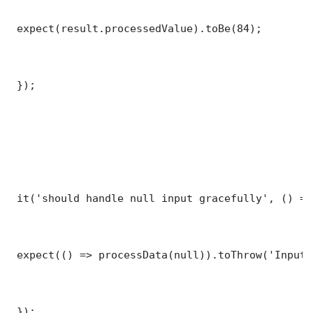
 expect(result.processedValue).toBe(84);

 });

 it('should handle null input gracefully', () => 
 expect(() => processData(null)).toThrow('Input 
 });
