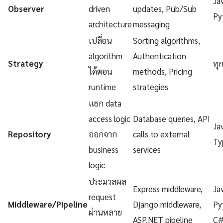
Ja
Observer
driven
updates, Pub/Sub
Py
architecture
messaging
เปลี่ยน
Sorting algorithms,
algorithm
Authentication
Strategy
ทุ
ได้ตอน
methods, Pricing
runtime
strategies
แยก data
access logic
Database queries, API
Ja
Repository
ออกจาก
calls to external
Ty
business
services
logic
ประมวลผล
Express middleware,
Ja
request
Middleware/Pipeline
Django middleware,
Py
ผ่านหลาย
ASP.NET pipeline
C