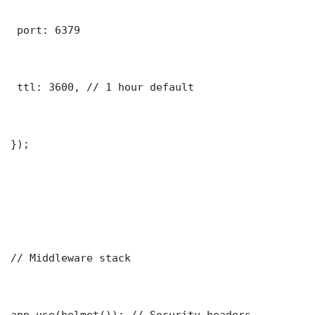
 port: 6379

 ttl: 3600, // 1 hour default

});

// Middleware stack

app.use(helmet()); // Security headers
