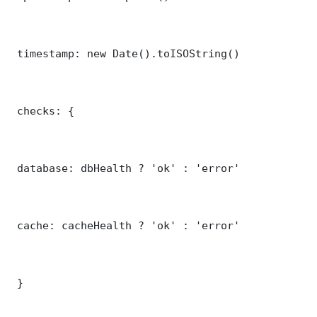
 timestamp: new Date().toISOString()

 checks: {

 database: dbHealth ? 'ok' : 'error'

 cache: cacheHealth ? 'ok' : 'error'

 }
