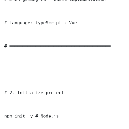
# Language: TypeScript + Vue

# ═══════════════════════════════════════

# 2. Initialize project

npm init -y # Node.js
