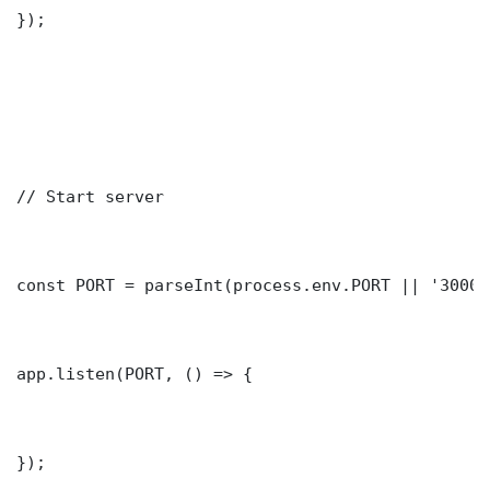
});

// Start server

const PORT = parseInt(process.env.PORT || '3000')
app.listen(PORT, () => {

});