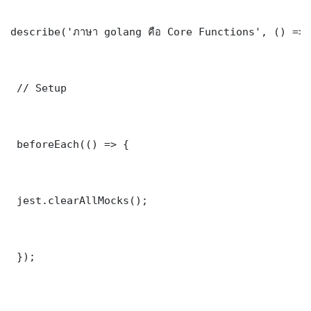
describe('ภาษา golang คือ Core Functions', () => 
 // Setup

 beforeEach(() => {

 jest.clearAllMocks();

 });
