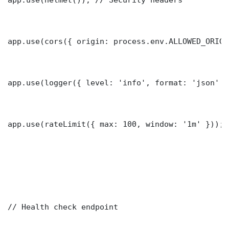
app.use(cors({ origin: process.env.ALLOWED_ORIGI
app.use(logger({ level: 'info', format: 'json' })
app.use(rateLimit({ max: 100, window: '1m' }));

// Health check endpoint
