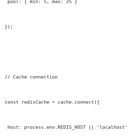
 pool: { min: 5, max: 25 }

});

// Cache connection

const redisCache = cache.connect({

 host: process.env.REDIS_HOST || 'localhost'
