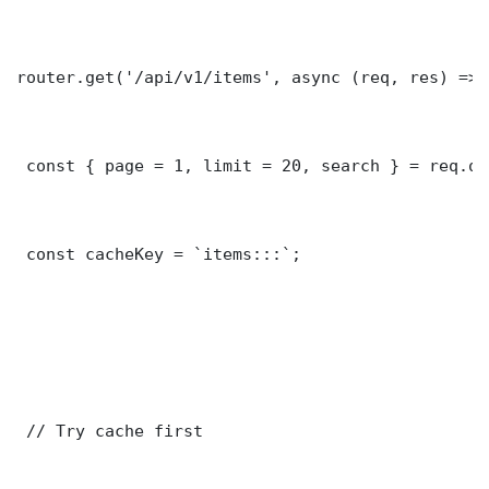
router.get('/api/v1/items', async (req, res) => {
 const { page = 1, limit = 20, search } = req.que
 const cacheKey = `items:::`;

 // Try cache first
