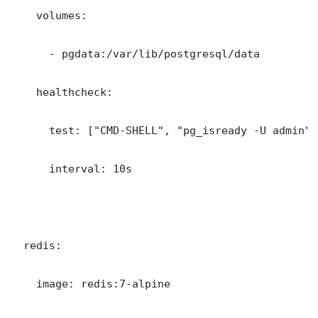
    volumes:

      - pgdata:/var/lib/postgresql/data

    healthcheck:

      test: ["CMD-SHELL", "pg_isready -U admin"]

      interval: 10s

  redis:

    image: redis:7-alpine
