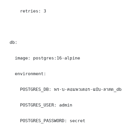
      retries: 3

  db:

    image: postgres:16-alpine

    environment:

      POSTGRES_DB: พร-บ-คอมพวเตอร-ฉบับ-ลาสด_db

      POSTGRES_USER: admin

      POSTGRES_PASSWORD: secret
