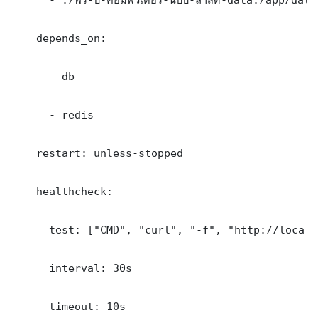
    depends_on:

      - db

      - redis

    restart: unless-stopped

    healthcheck:

      test: ["CMD", "curl", "-f", "http://localh
      interval: 30s

      timeout: 10s
