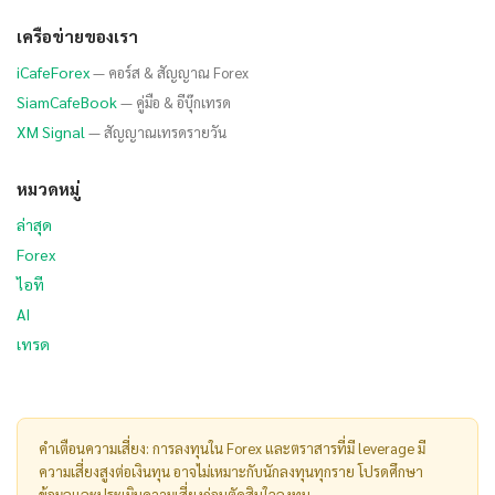
เครือข่ายของเรา
iCafeForex
— คอร์ส & สัญญาณ Forex
SiamCafeBook
— คู่มือ & อีบุ๊กเทรด
XM Signal
— สัญญาณเทรดรายวัน
หมวดหมู่
ล่าสุด
Forex
ไอที
AI
เทรด
คำเตือนความเสี่ยง: การลงทุนใน Forex และตราสารที่มี leverage มี
ความเสี่ยงสูงต่อเงินทุน อาจไม่เหมาะกับนักลงทุนทุกราย โปรดศึกษา
ข้อมูลและประเมินความเสี่ยงก่อนตัดสินใจลงทุน