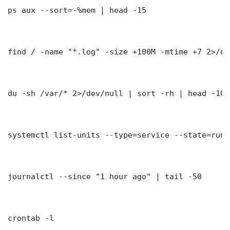
ps aux --sort=-%mem | head -15

find / -name "*.log" -size +100M -mtime +7 2>/dev
du -sh /var/* 2>/dev/null | sort -rh | head -10

systemctl list-units --type=service --state=runni
journalctl --since "1 hour ago" | tail -50

crontab -l