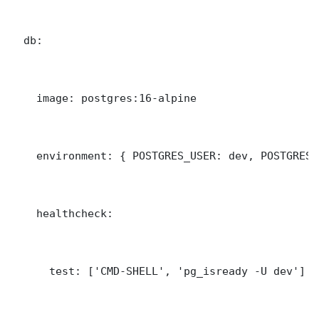
  db:

    image: postgres:16-alpine

    environment: { POSTGRES_USER: dev, POSTGRES_
    healthcheck:

      test: ['CMD-SHELL', 'pg_isready -U dev']
