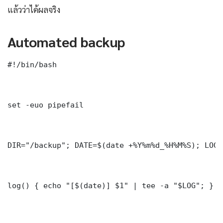
แล้วว่าได้ผลจริง
Automated backup
#!/bin/bash

set -euo pipefail

DIR="/backup"; DATE=$(date +%Y%m%d_%H%M%S); LOG=
log() { echo "[$(date)] $1" | tee -a "$LOG"; }
