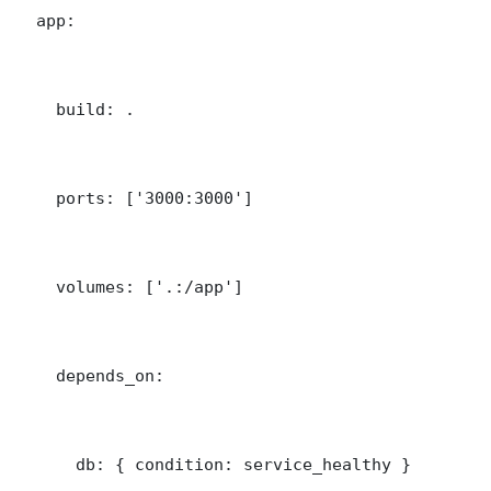
  app:

    build: .

    ports: ['3000:3000']

    volumes: ['.:/app']

    depends_on:

      db: { condition: service_healthy }
