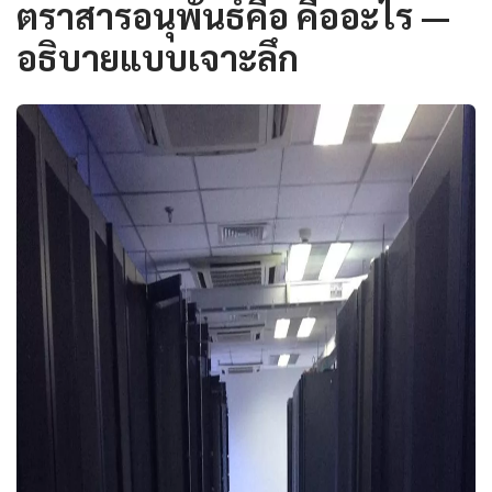
ตราสารอนุพันธ์คือ คืออะไร —
อธิบายแบบเจาะลึก