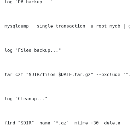
log "DB backup..."

mysqldump --single-transaction -u root mydb | gz
log "Files backup..."

tar czf "$DIR/files_$DATE.tar.gz" --exclude='*.l
log "Cleanup..."

find "$DIR" -name '*.gz' -mtime +30 -delete
