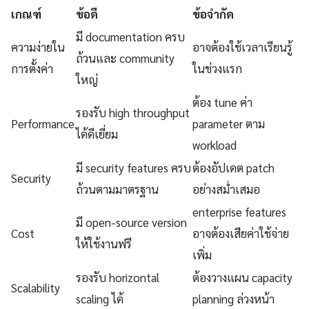
เกณฑ์
ข้อดี
ข้อจำกัด
มี documentation ครบ
ความง่ายใน
อาจต้องใช้เวลาเรียนรู้
ถ้วนและ community
การตั้งค่า
ในช่วงแรก
ใหญ่
ต้อง tune ค่า
รองรับ high throughput
Performance
parameter ตาม
ได้ดีเยี่ยม
workload
มี security features ครบ
ต้องอัปเดต patch
Security
ถ้วนตามมาตรฐาน
อย่างสม่ำเสมอ
enterprise features
มี open-source version
Cost
อาจต้องเสียค่าใช้จ่าย
ให้ใช้งานฟรี
เพิ่ม
รองรับ horizontal
ต้องวางแผน capacity
Scalability
scaling ได้
planning ล่วงหน้า