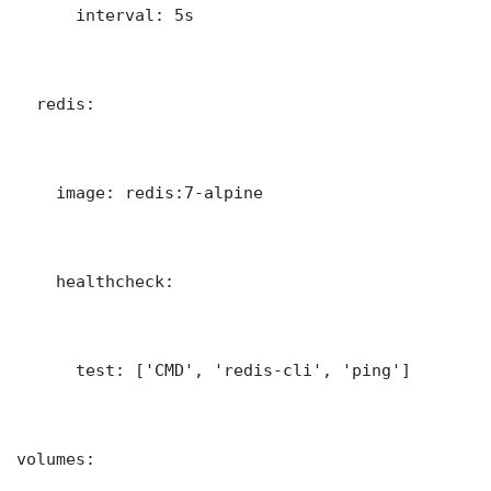
      interval: 5s

  redis:

    image: redis:7-alpine

    healthcheck:

      test: ['CMD', 'redis-cli', 'ping']

volumes:
