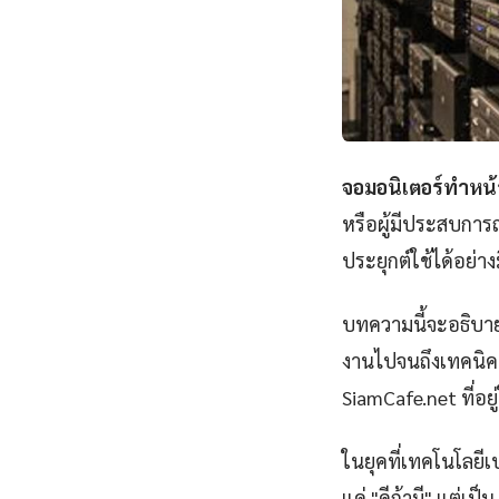
จอมอนิเตอร์ทําหน้
หรือผู้มีประสบการ
ประยุกต์ใช้ได้อย่า
บทความนี้จะอธิบาย
งานไปจนถึงเทคนิคขั
SiamCafe.net ที่อยู
ในยุคที่เทคโนโลยีเ
แค่ "ดีถ้ามี" แต่เป