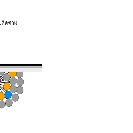
ญติดตาม