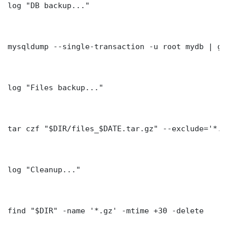
log "DB backup..."

mysqldump --single-transaction -u root mydb | gz
log "Files backup..."

tar czf "$DIR/files_$DATE.tar.gz" --exclude='*.l
log "Cleanup..."

find "$DIR" -name '*.gz' -mtime +30 -delete
