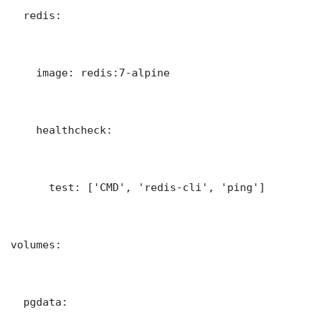
  redis:

    image: redis:7-alpine

    healthcheck:

      test: ['CMD', 'redis-cli', 'ping']

volumes:

  pgdata: