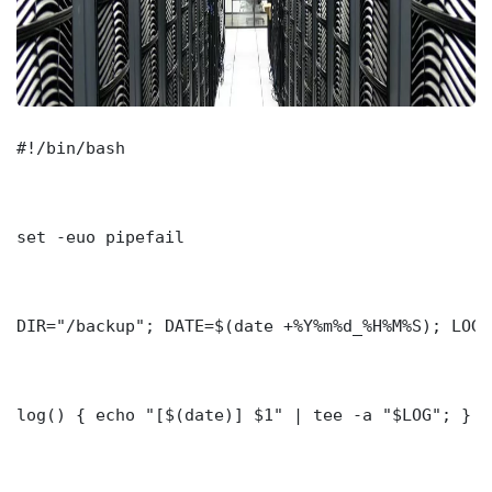
#!/bin/bash

set -euo pipefail

DIR="/backup"; DATE=$(date +%Y%m%d_%H%M%S); LOG=
log() { echo "[$(date)] $1" | tee -a "$LOG"; }
