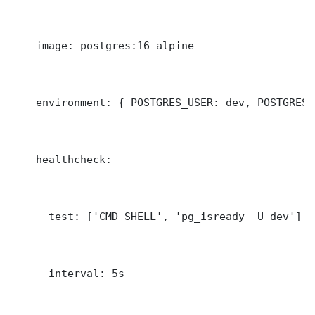
    image: postgres:16-alpine

    environment: { POSTGRES_USER: dev, POSTGRES_
    healthcheck:

      test: ['CMD-SHELL', 'pg_isready -U dev']

      interval: 5s
