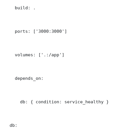
    build: .

    ports: ['3000:3000']

    volumes: ['.:/app']

    depends_on:

      db: { condition: service_healthy }

  db:
