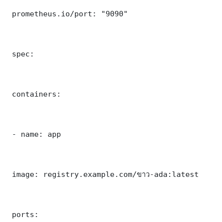
 prometheus.io/port: "9090"

 spec:

 containers:

 - name: app

 image: registry.example.com/ขาว-ada:latest

 ports:
