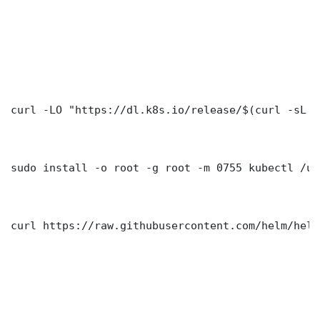
curl -LO "https://dl.k8s.io/release/$(curl -sL h
sudo install -o root -g root -m 0755 kubectl /us
curl https://raw.githubusercontent.com/helm/helm