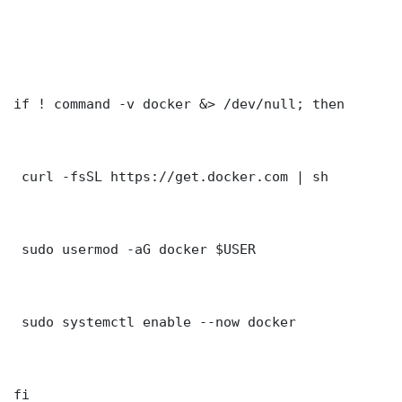
if ! command -v docker &> /dev/null; then

 curl -fsSL https://get.docker.com | sh

 sudo usermod -aG docker $USER

 sudo systemctl enable --now docker

fi
