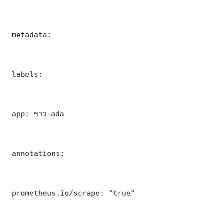
 metadata:

 labels:

 app: ขาว-ada

 annotations:

 prometheus.io/scrape: "true"
