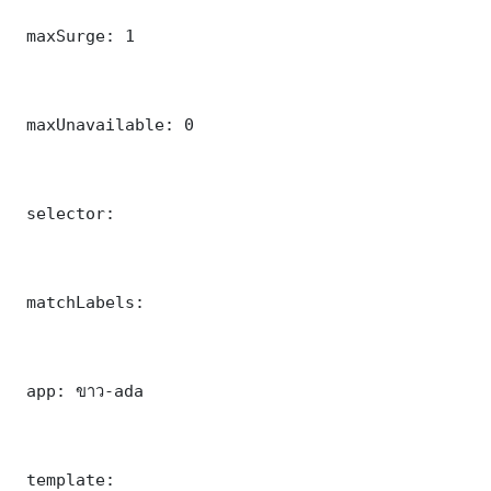
 maxSurge: 1

 maxUnavailable: 0

 selector:

 matchLabels:

 app: ขาว-ada

 template:
