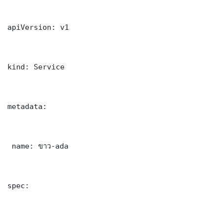
apiVersion: v1

kind: Service

metadata:

 name: ขาว-ada

spec:
