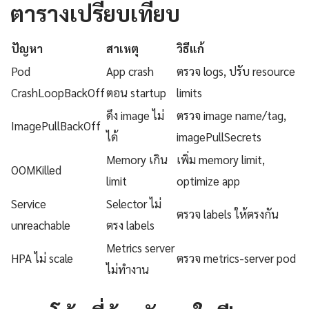
ตารางเปรียบเทียบ
ปัญหา
สาเหตุ
วิธีแก้
Pod
App crash
ตรวจ logs, ปรับ resource
CrashLoopBackOff
ตอน startup
limits
ดึง image ไม่
ตรวจ image name/tag,
ImagePullBackOff
ได้
imagePullSecrets
Memory เกิน
เพิ่ม memory limit,
OOMKilled
limit
optimize app
Service
Selector ไม่
ตรวจ labels ให้ตรงกัน
unreachable
ตรง labels
Metrics server
HPA ไม่ scale
ตรวจ metrics-server pod
ไม่ทำงาน