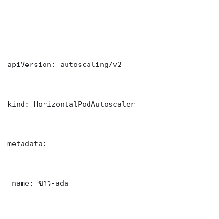
---

apiVersion: autoscaling/v2

kind: HorizontalPodAutoscaler

metadata:

 name: ขาว-ada
