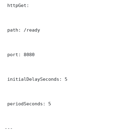
 httpGet:

 path: /ready

 port: 8080

 initialDelaySeconds: 5

 periodSeconds: 5

---
