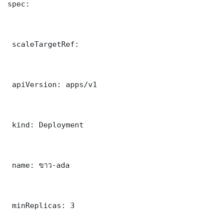
spec:

 scaleTargetRef:

 apiVersion: apps/v1

 kind: Deployment

 name: ขาว-ada

 minReplicas: 3
