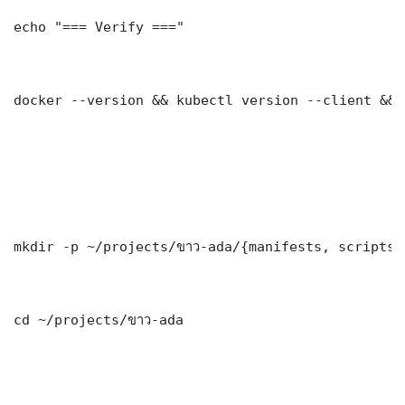
echo "=== Verify ==="

docker --version && kubectl version --client && 
mkdir -p ~/projects/ขาว-ada/{manifests, scripts,
cd ~/projects/ขาว-ada
