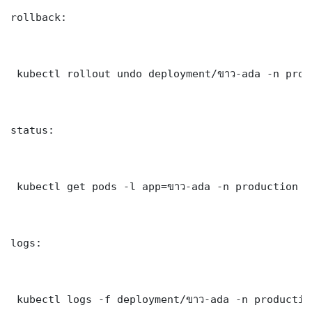
rollback:

 kubectl rollout undo deployment/ขาว-ada -n produ
status:

 kubectl get pods -l app=ขาว-ada -n production -o
logs:

 kubectl logs -f deployment/ขาว-ada -n production