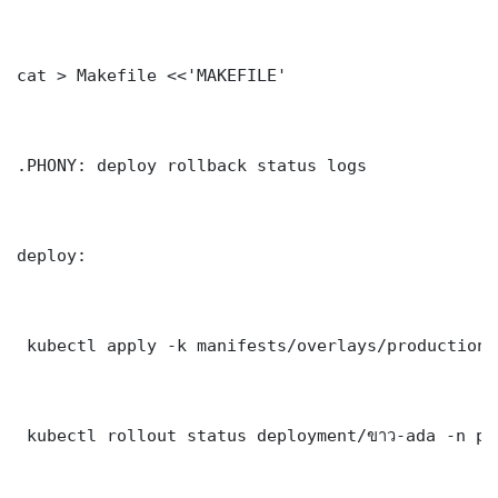
cat > Makefile <<'MAKEFILE'

.PHONY: deploy rollback status logs

deploy:

 kubectl apply -k manifests/overlays/production/

 kubectl rollout status deployment/ขาว-ada -n pr