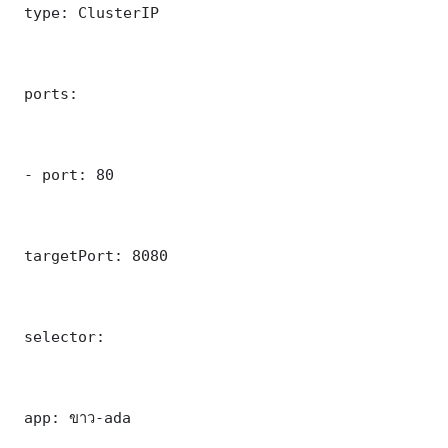
 type: ClusterIP

 ports:

 - port: 80

 targetPort: 8080

 selector:

 app: ขาว-ada
