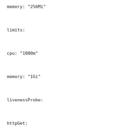
 memory: "256Mi"

 limits:

 cpu: "1000m"

 memory: "1Gi"

 livenessProbe:

 httpGet:
