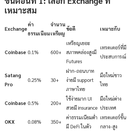
ขั้นตอนที่ 1: เลือก Exchange ที่
เหมาะสม
ค่า
จำนวน
Exchange
ข้อดี
เหมาะกับ
ธรรมเนียม
เหรียญ
เหรียญเยอะ
เทรดเดอร์ที่มี
Coinbase
0.1%
600+
สภาพคล่องสูงมี
ประสบการณ์
Futures
ฝาก-ถอนบาท
Satang
มือใหม่ชาว
0.25%
30+
ง่ายมี support
Pro
ไทย
ภาษาไทย
ใช้ง่ายมาก UI
มือใหม่ต่าง
Coinbase
0.5%
200+
สวยมี insurance
ประเทศ
ค่าธรรมเนียมต่ำ
เทรดเดอร์ขั้น
OKX
0.08%
350+
มี DeFi ในตัว
กลาง-สูง