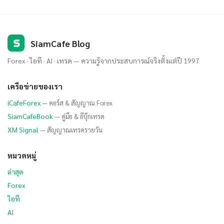
S
SiamCafe Blog
Forex · ไอที · AI · เทรด — ความรู้จากประสบการณ์จริงตั้งแต่ปี 1997
เครือข่ายของเรา
iCafeForex
— คอร์ส & สัญญาณ Forex
SiamCafeBook
— คู่มือ & อีบุ๊กเทรด
XM Signal
— สัญญาณเทรดรายวัน
หมวดหมู่
ล่าสุด
Forex
ไอที
AI