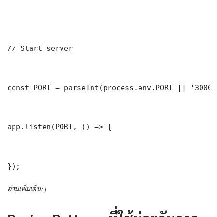
// Start server

const PORT = parseInt(process.env.PORT || '3000')
app.listen(PORT, () => {

});
อ่านเพิ่มเติม: |