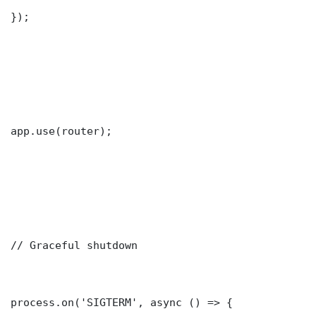
});

app.use(router);

// Graceful shutdown

process.on('SIGTERM', async () => {
