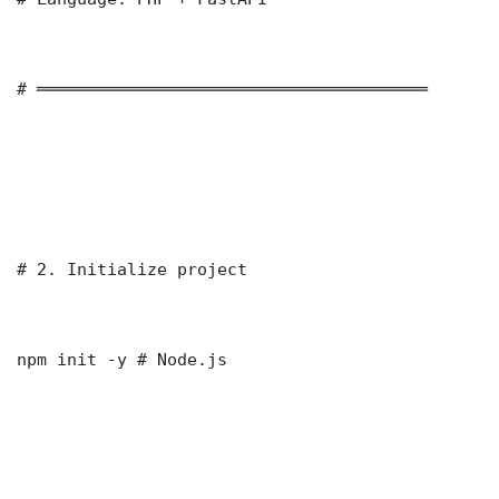
# ═══════════════════════════════════════

# 2. Initialize project

npm init -y # Node.js
