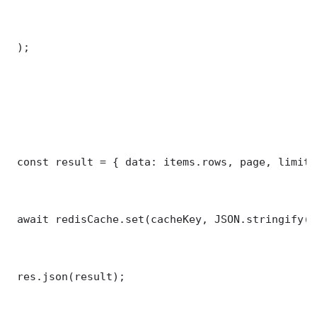
 );

 const result = { data: items.rows, page, limit,
 await redisCache.set(cacheKey, JSON.stringify(r
 res.json(result);
