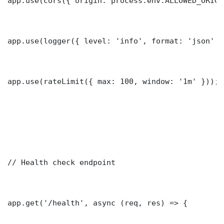
app.use(cors({ origin: process.env.ALLOWED_ORIGI
app.use(logger({ level: 'info', format: 'json' })
app.use(rateLimit({ max: 100, window: '1m' }));

// Health check endpoint

app.get('/health', async (req, res) => {
