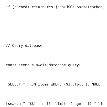
 if (cached) return res.json(JSON.parse(cached));
 // Query database

 const items = await database.query(

 'SELECT * FROM items WHERE ($1::text IS NULL OR
 [search ? `%%` : null, limit, (page - 1) * limit