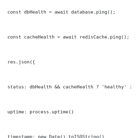
 const dbHealth = await database.ping();

 const cacheHealth = await redisCache.ping();

 res.json({

 status: dbHealth && cacheHealth ? 'healthy' : '
 uptime: process.uptime()

 timestamp: new Date().toISOString()
