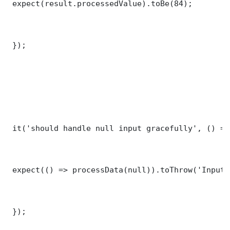
 expect(result.processedValue).toBe(84);

 });

 it('should handle null input gracefully', () => 
 expect(() => processData(null)).toThrow('Input 
 });
