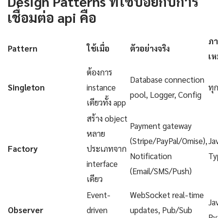
Design Patterns ที่ใช้บ่อยกับการ
เชื่อมต่อ api คือ
ภา
Pattern
ใช้เมื่อ
ตัวอย่างจริง
เห
ต้องการ
Database connection
Singleton
instance
ทุ
pool, Logger, Config
เดียวทั้ง app
สร้าง object
Payment gateway
หลาย
(Stripe/PayPal/Omise),
Ja
Factory
ประเภทจาก
Notification
Ty
interface
(Email/SMS/Push)
เดียว
Event-
WebSocket real-time
Ja
Observer
driven
updates, Pub/Sub
Py