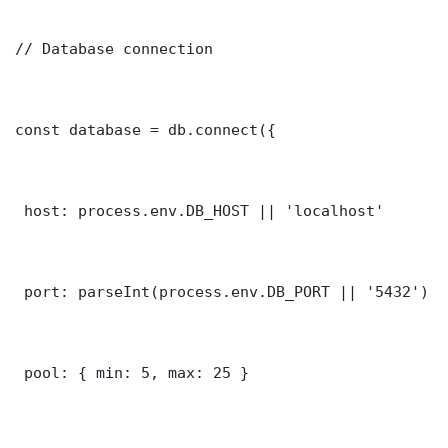
// Database connection

const database = db.connect({

 host: process.env.DB_HOST || 'localhost'

 port: parseInt(process.env.DB_PORT || '5432')

 pool: { min: 5, max: 25 }
