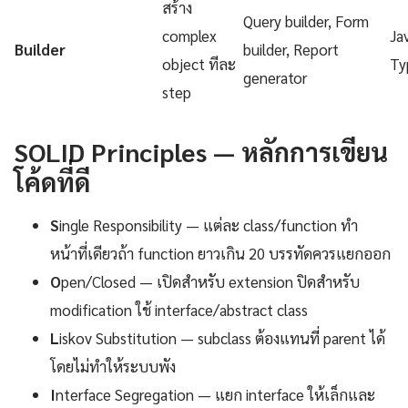
สร้าง
Query builder, Form
complex
Ja
Builder
builder, Report
object ทีละ
Ty
generator
step
SOLID Principles — หลักการเขียน
โค้ดที่ดี
S
ingle Responsibility — แต่ละ class/function ทำ
หน้าที่เดียวถ้า function ยาวเกิน 20 บรรทัดควรแยกออก
O
pen/Closed — เปิดสำหรับ extension ปิดสำหรับ
modification ใช้ interface/abstract class
L
iskov Substitution — subclass ต้องแทนที่ parent ได้
โดยไม่ทำให้ระบบพัง
I
nterface Segregation — แยก interface ให้เล็กและ