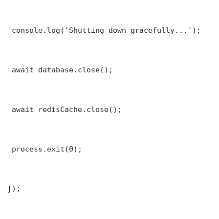
 console.log('Shutting down gracefully...');

 await database.close();

 await redisCache.close();

 process.exit(0);

});
