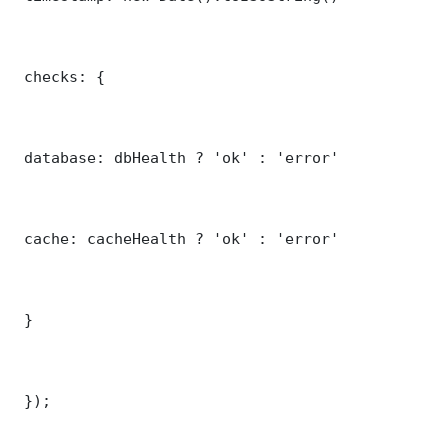
 checks: {

 database: dbHealth ? 'ok' : 'error'

 cache: cacheHealth ? 'ok' : 'error'

 }

 });
