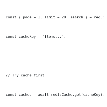
 const { page = 1, limit = 20, search } = req.que
 const cacheKey = `items:::`;

 // Try cache first

 const cached = await redisCache.get(cacheKey);
