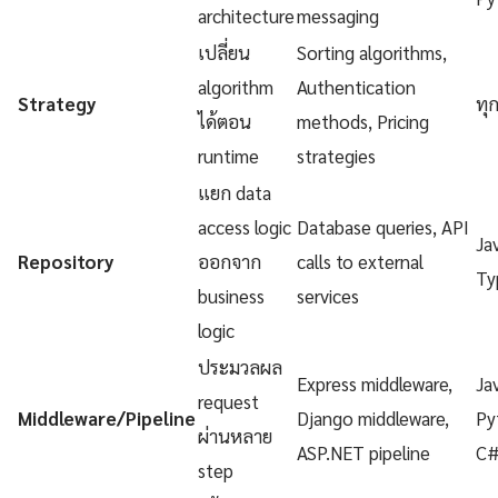
architecture
messaging
เปลี่ยน
Sorting algorithms,
algorithm
Authentication
Strategy
ทุ
ได้ตอน
methods, Pricing
runtime
strategies
แยก data
access logic
Database queries, API
Ja
Repository
ออกจาก
calls to external
Ty
business
services
logic
ประมวลผล
Express middleware,
Ja
request
Middleware/Pipeline
Django middleware,
Py
ผ่านหลาย
ASP.NET pipeline
C
step