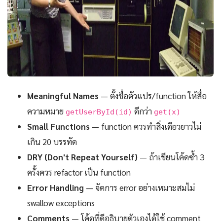
Meaningful Names
— ตั้งชื่อตัวแปร/function ให้สื่อ
ความหมาย
ดีกว่า
getUserById(id)
get(x)
Small Functions
— function ควรทำสิ่งเดียวยาวไม่
เกิน 20 บรรทัด
DRY (Don't Repeat Yourself)
— ถ้าเขียนโค้ดซ้ำ 3
ครั้งควร refactor เป็น function
Error Handling
— จัดการ error อย่างเหมาะสมไม่
swallow exceptions
Comments
— โค้ดที่ดีอธิบายตัวเองได้ใช้ comment