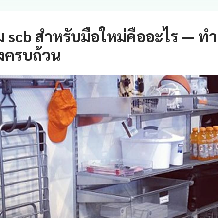
 scb สำหรับมือใหม่คืออะไร — ท
างครบถ้วน