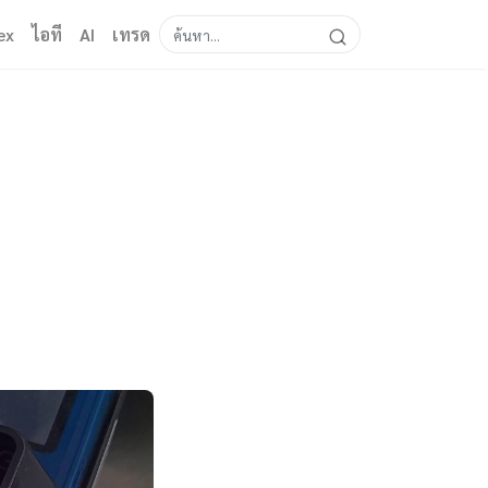
ex
ไอที
AI
เทรด