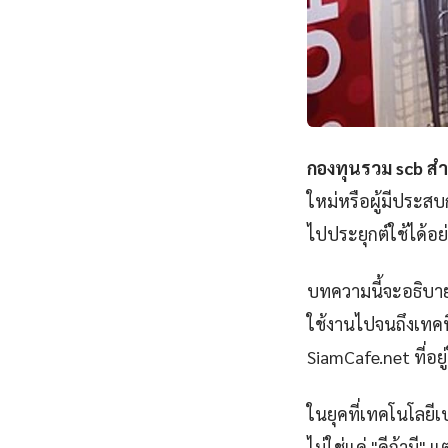
กองทุนรวม scb สำ
ใหม่หรือผู้มีประส
ไปประยุกต์ใช้ได้อย
บทความนี้จะอธิบาย
ใช้งานไปจนถึงเทคนิ
SiamCafe.net ที่อยู
ในยุคที่เทคโนโลยีเ
ไม่ใช่แค่ "ดีถ้ามี"