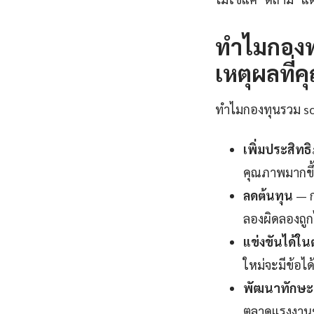
ทำไมกองทุ
เหตุผลที่คุ
ทำไมกองทุนรวม scb 
เพิ่มประสิท
คุณภาพมากขึ้
ลดต้นทุน
— ก
ลองผิดลองถูก
แข่งขันได้ใ
ใหม่จะมีข้อได
พัฒนาทักษะแ
ตลาดแรงงานช่ว