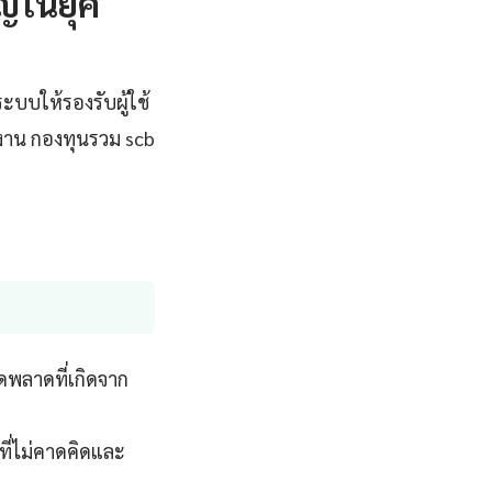
ัญในยุค
ะบบให้รองรับผู้ใช้
าน กองทุนรวม scb
พลาดที่เกิดจาก
ี่ไม่คาดคิดและ