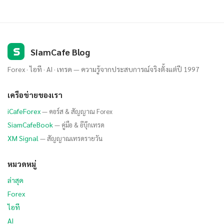
S
SiamCafe Blog
Forex · ไอที · AI · เทรด — ความรู้จากประสบการณ์จริงตั้งแต่ปี 1997
เครือข่ายของเรา
iCafeForex
— คอร์ส & สัญญาณ Forex
SiamCafeBook
— คู่มือ & อีบุ๊กเทรด
XM Signal
— สัญญาณเทรดรายวัน
หมวดหมู่
ล่าสุด
Forex
ไอที
AI