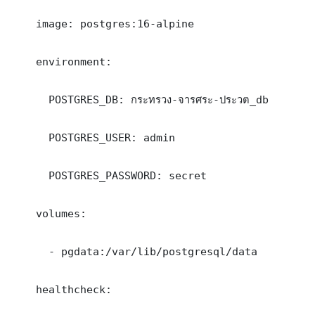
    image: postgres:16-alpine

    environment:

      POSTGRES_DB: กระทรวง-จารศระ-ประวต_db

      POSTGRES_USER: admin

      POSTGRES_PASSWORD: secret

    volumes:

      - pgdata:/var/lib/postgresql/data

    healthcheck:
