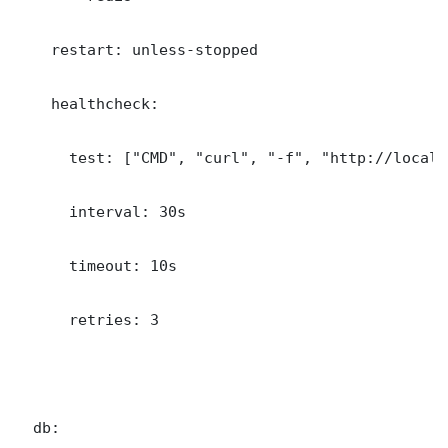
    restart: unless-stopped

    healthcheck:

      test: ["CMD", "curl", "-f", "http://localh
      interval: 30s

      timeout: 10s

      retries: 3

  db:
