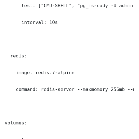
      test: ["CMD-SHELL", "pg_isready -U admin"]

      interval: 10s

  redis:

    image: redis:7-alpine

    command: redis-server --maxmemory 256mb --ma
volumes:
