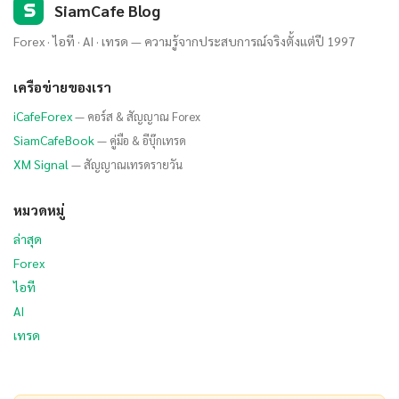
S
SiamCafe Blog
Forex · ไอที · AI · เทรด — ความรู้จากประสบการณ์จริงตั้งแต่ปี 1997
เครือข่ายของเรา
iCafeForex
— คอร์ส & สัญญาณ Forex
SiamCafeBook
— คู่มือ & อีบุ๊กเทรด
XM Signal
— สัญญาณเทรดรายวัน
หมวดหมู่
ล่าสุด
Forex
ไอที
AI
เทรด