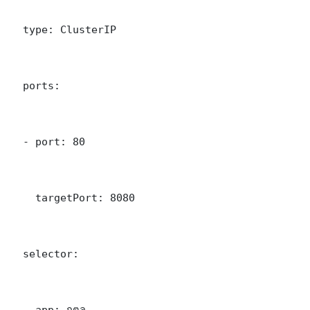
  type: ClusterIP

  ports:

  - port: 80

    targetPort: 8080

  selector:

    app: กตล
