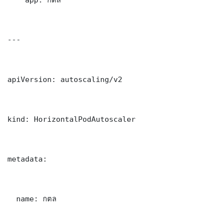
---

apiVersion: autoscaling/v2

kind: HorizontalPodAutoscaler

metadata:

  name: กตล
