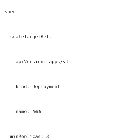
spec:

  scaleTargetRef:

    apiVersion: apps/v1

    kind: Deployment

    name: กตล

  minReplicas: 3
