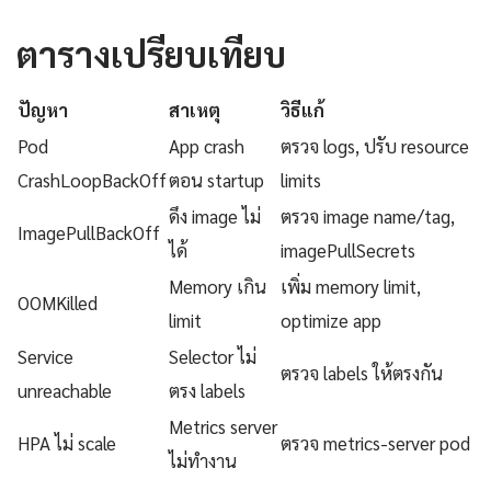
ตารางเปรียบเทียบ
ปัญหา
สาเหตุ
วิธีแก้
Pod
App crash
ตรวจ logs, ปรับ resource
CrashLoopBackOff
ตอน startup
limits
ดึง image ไม่
ตรวจ image name/tag,
ImagePullBackOff
ได้
imagePullSecrets
Memory เกิน
เพิ่ม memory limit,
OOMKilled
limit
optimize app
Service
Selector ไม่
ตรวจ labels ให้ตรงกัน
unreachable
ตรง labels
Metrics server
HPA ไม่ scale
ตรวจ metrics-server pod
ไม่ทำงาน