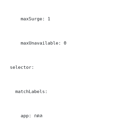
      maxSurge: 1

      maxUnavailable: 0

  selector:

    matchLabels:

      app: กตล
