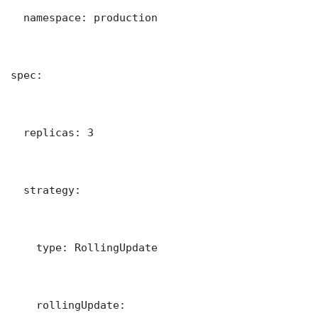
  namespace: production

spec:

  replicas: 3

  strategy:

    type: RollingUpdate

    rollingUpdate:
