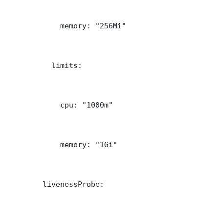
            memory: "256Mi"

          limits:

            cpu: "1000m"

            memory: "1Gi"

        livenessProbe:
