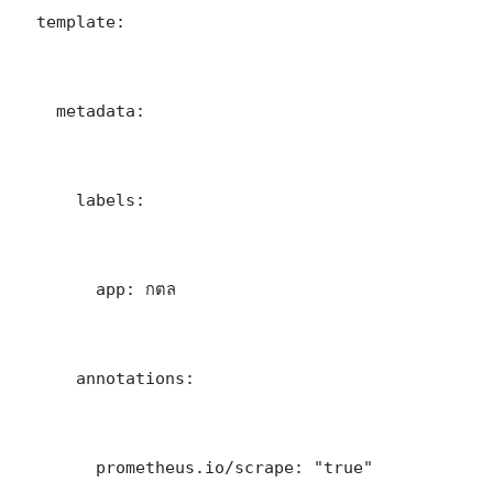
  template:

    metadata:

      labels:

        app: กตล

      annotations:

        prometheus.io/scrape: "true"
