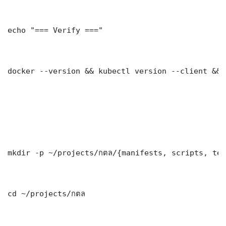
echo "=== Verify ==="

docker --version && kubectl version --client && 
mkdir -p ~/projects/กตล/{manifests, scripts, tes
cd ~/projects/กตล
