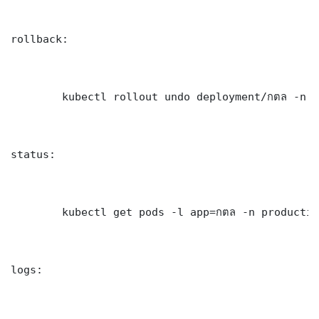
rollback:

	kubectl rollout undo deployment/กตล -n production

status:

	kubectl get pods -l app=กตล -n production -o wide

logs:
