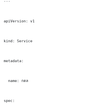
---

apiVersion: v1

kind: Service

metadata:

  name: กตล

spec:
