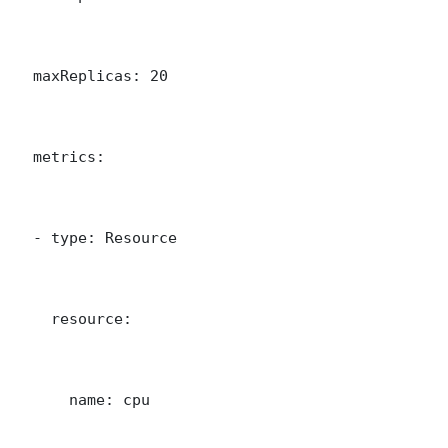
  maxReplicas: 20

  metrics:

  - type: Resource

    resource:

      name: cpu
