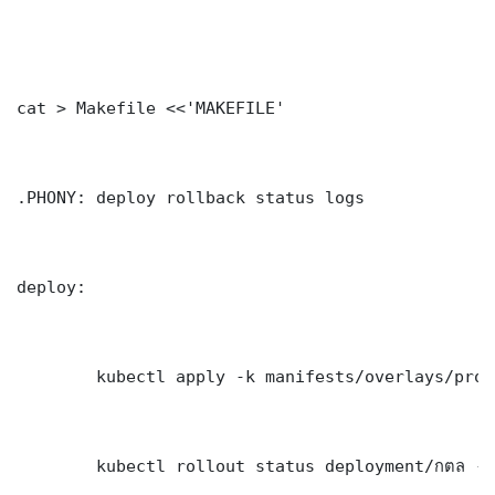
cat > Makefile <<'MAKEFILE'

.PHONY: deploy rollback status logs

deploy:

	kubectl apply -k manifests/overlays/production/

	kubectl rollout status deployment/กตล -n production --timeout=300s
