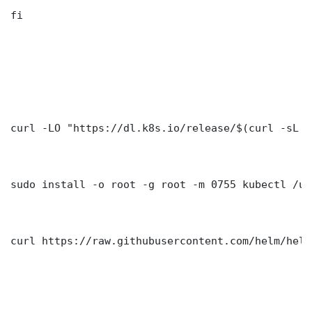
fi

curl -LO "https://dl.k8s.io/release/$(curl -sL h
sudo install -o root -g root -m 0755 kubectl /us
curl https://raw.githubusercontent.com/helm/helm