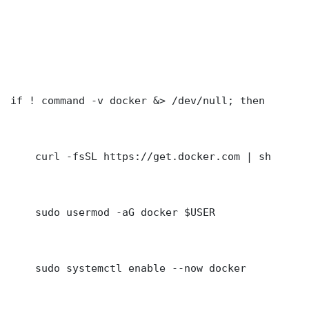
if ! command -v docker &> /dev/null; then

    curl -fsSL https://get.docker.com | sh

    sudo usermod -aG docker $USER

    sudo systemctl enable --now docker
