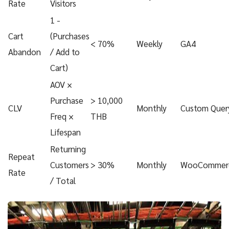
Rate
Visitors
1 -
Cart
(Purchases
< 70%
Weekly
GA4
Abandon
/ Add to
Cart)
AOV ×
Purchase
> 10,000
CLV
Monthly
Custom Quer
Freq ×
THB
Lifespan
Returning
Repeat
Customers
> 30%
Monthly
WooCommer
Rate
/ Total