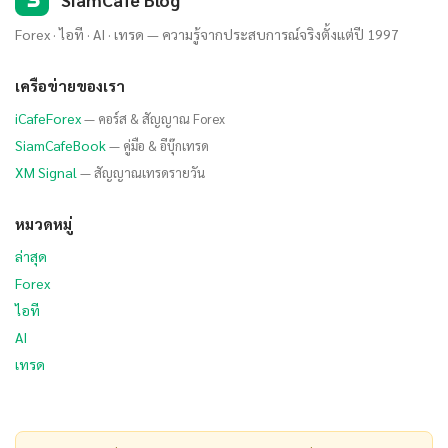
Forex · ไอที · AI · เทรด — ความรู้จากประสบการณ์จริงตั้งแต่ปี 1997
เครือข่ายของเรา
iCafeForex
— คอร์ส & สัญญาณ Forex
SiamCafeBook
— คู่มือ & อีบุ๊กเทรด
XM Signal
— สัญญาณเทรดรายวัน
หมวดหมู่
ล่าสุด
Forex
ไอที
AI
เทรด