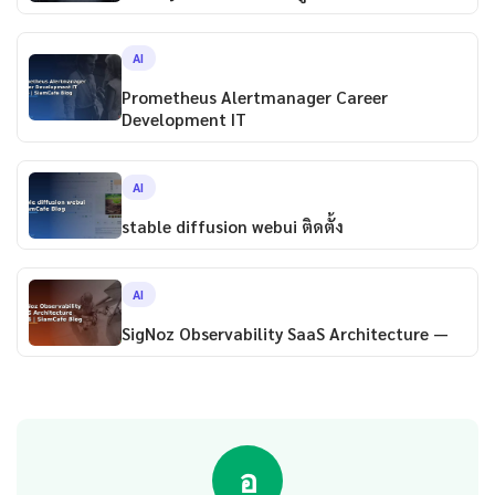
AI
Prometheus Alertmanager Career
Development IT
AI
stable diffusion webui ติดตั้ง
AI
SigNoz Observability SaaS Architecture —
อ