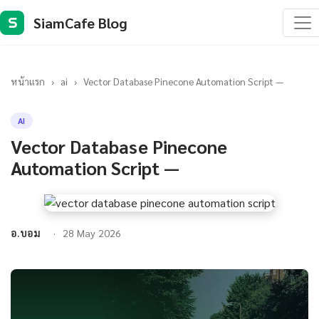
SiamCafe Blog
S
หน้าแรก
›
ai
›
Vector Database Pinecone Automation Script —
AI
Vector Database Pinecone
Automation Script —
อ.บอม
28 May 2026