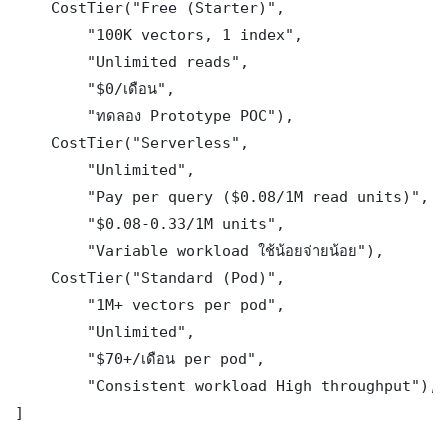
    CostTier("Free (Starter)",

        "100K vectors, 1 index",

        "Unlimited reads",

        "$0/เดือน",

        "ทดลอง Prototype POC"),

    CostTier("Serverless",

        "Unlimited",

        "Pay per query ($0.08/1M read units)",

        "$0.08-0.33/1M units",

        "Variable workload ใช้น้อยจ่ายน้อย"),

    CostTier("Standard (Pod)",

        "1M+ vectors per pod",

        "Unlimited",

        "$70+/เดือน per pod",

        "Consistent workload High throughput"),

]
