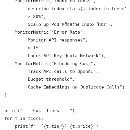
    MonitorMetric("Index Fullness",

        "describe_index_stats().index_fullness",

        "> 80%",

        "Scale up Pod หรือสร้าง Index ใหม่"),

    MonitorMetric("Error Rate",

        "Monitor API responses",

        "> 1%",

        "Check API Key Quota Network"),

    MonitorMetric("Embedding Cost",

        "Track API calls to OpenAI",

        "Budget threshold",

        "Cache Embeddings ลด Duplicate Calls"),

]

print("=== Cost Tiers ===")

for t in tiers:

    print(f"  [{t.tier}] {t.price}")
