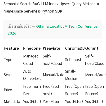
Semantic Search RAG LLM Index Upsert Query Metadata
Namespace Serverless Python SDK
เนื้อหาเกี่ยวข้อง —
Ollama Local LLM Tech Conference
2026
Feature
Pinecone
Weaviate
ChromaDB
Qdrant
Managed
Self-
Self-
Type
Self-host
Cloud
host/Cloud
host/Cloud
Auto
Small-
Scale
Manual/Auto
Manual/Aut
(Serverless)
Medium
Free Tier +
Free (Self-
Free (Open
Free (Open
Price
Pay
host)
Source)
Source)
Metadata
Yes (Filter)
Yes (Filter)
Yes (Filter)
Yes (Filter)