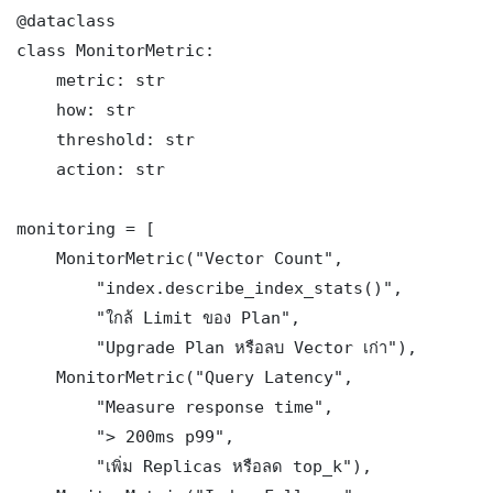
@dataclass

class MonitorMetric:

    metric: str

    how: str

    threshold: str

    action: str

monitoring = [

    MonitorMetric("Vector Count",

        "index.describe_index_stats()",

        "ใกล้ Limit ของ Plan",

        "Upgrade Plan หรือลบ Vector เก่า"),

    MonitorMetric("Query Latency",

        "Measure response time",

        "> 200ms p99",

        "เพิ่ม Replicas หรือลด top_k"),
