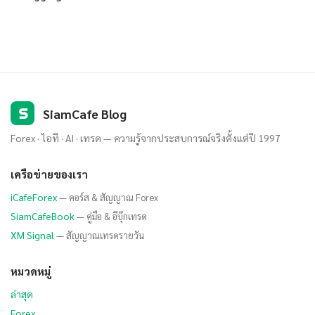
S
SiamCafe Blog
Forex · ไอที · AI · เทรด — ความรู้จากประสบการณ์จริงตั้งแต่ปี 1997
เครือข่ายของเรา
iCafeForex
— คอร์ส & สัญญาณ Forex
SiamCafeBook
— คู่มือ & อีบุ๊กเทรด
XM Signal
— สัญญาณเทรดรายวัน
หมวดหมู่
ล่าสุด
Forex