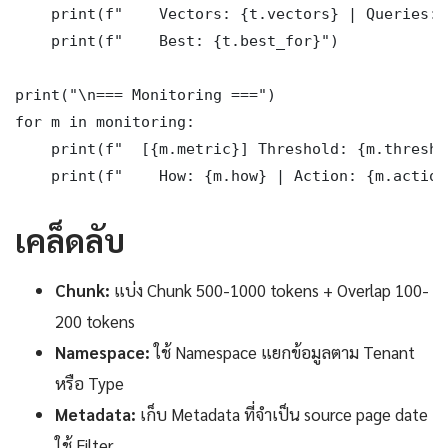
    print(f"    Vectors: {t.vectors} | Queries: 
    print(f"    Best: {t.best_for}")

print("\n=== Monitoring ===")

for m in monitoring:

    print(f"  [{m.metric}] Threshold: {m.threshol
    print(f"    How: {m.how} | Action: {m.action
เคล็ดลับ
Chunk:
แบ่ง Chunk 500-1000 tokens + Overlap 100-
200 tokens
Namespace:
ใช้ Namespace แยกข้อมูลตาม Tenant
หรือ Type
Metadata:
เก็บ Metadata ที่จำเป็น source page date
ใช้ Filter