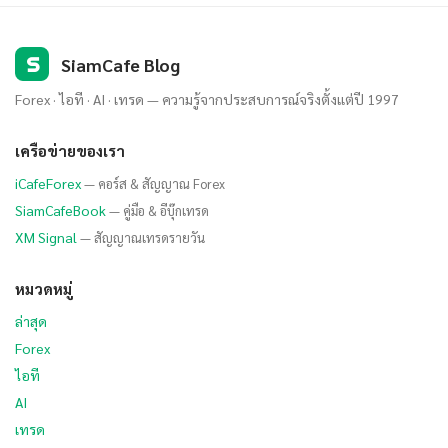
S
SiamCafe Blog
Forex · ไอที · AI · เทรด — ความรู้จากประสบการณ์จริงตั้งแต่ปี 1997
เครือข่ายของเรา
iCafeForex
— คอร์ส & สัญญาณ Forex
SiamCafeBook
— คู่มือ & อีบุ๊กเทรด
XM Signal
— สัญญาณเทรดรายวัน
หมวดหมู่
ล่าสุด
Forex
ไอที
AI
เทรด