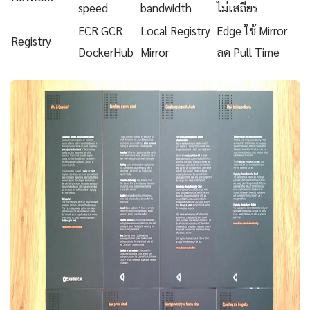
speed
bandwidth
ไม่เสถียร
ECR GCR
Local Registry
Edge ใช้ Mirror
Registry
DockerHub
Mirror
ลด Pull Time