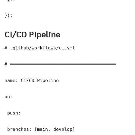
});
CI/CD Pipeline
# .github/workflows/ci.yml

# ═══════════════════════════════════════

name: CI/CD Pipeline

on:

 push:

 branches: [main, develop]
