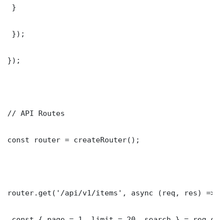
 }

 });

});

// API Routes

const router = createRouter();

router.get('/api/v1/items', async (req, res) => {
 const { page = 1, limit = 20, search } = req.que