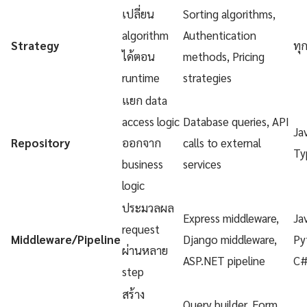
เปลี่ยน
Sorting algorithms,
algorithm
Authentication
Strategy
ทุ
ได้ตอน
methods, Pricing
runtime
strategies
แยก data
access logic
Database queries, API
Ja
Repository
ออกจาก
calls to external
Ty
business
services
logic
ประมวลผล
Express middleware,
Ja
request
Middleware/Pipeline
Django middleware,
Py
ผ่านหลาย
ASP.NET pipeline
C
step
สร้าง
Query builder, Form