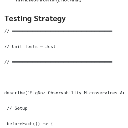
Testing Strategy
// ═══════════════════════════════════════

// Unit Tests — Jest

// ═══════════════════════════════════════

describe('SigNoz Observability Microservices Arc
 // Setup

 beforeEach(() => {
