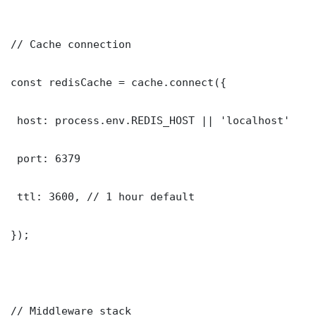
// Cache connection

const redisCache = cache.connect({

 host: process.env.REDIS_HOST || 'localhost'

 port: 6379

 ttl: 3600, // 1 hour default

});

// Middleware stack
