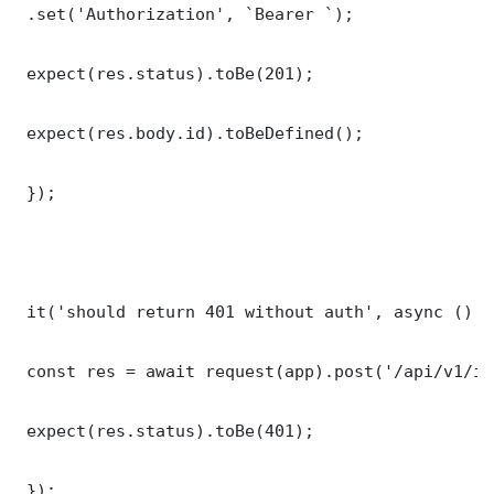
 .set('Authorization', `Bearer `);

 expect(res.status).toBe(201);

 expect(res.body.id).toBeDefined();

 });

 it('should return 401 without auth', async () =>
 const res = await request(app).post('/api/v1/it
 expect(res.status).toBe(401);

 });
