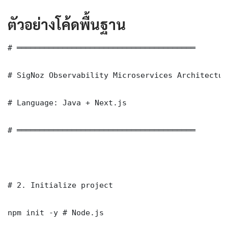
ตัวอย่างโค้ดพื้นฐาน
# ═══════════════════════════════════════

# SigNoz Observability Microservices Architectur
# Language: Java + Next.js

# ═══════════════════════════════════════

# 2. Initialize project

npm init -y # Node.js
