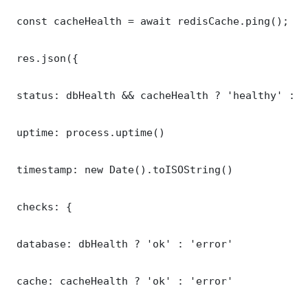
 const cacheHealth = await redisCache.ping();

 res.json({

 status: dbHealth && cacheHealth ? 'healthy' : '
 uptime: process.uptime()

 timestamp: new Date().toISOString()

 checks: {

 database: dbHealth ? 'ok' : 'error'

 cache: cacheHealth ? 'ok' : 'error'
