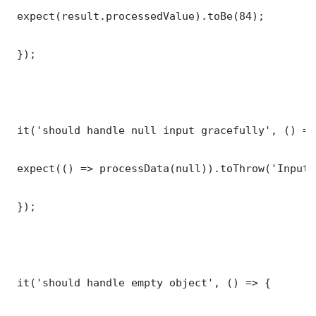
 expect(result.processedValue).toBe(84);

 });

 it('should handle null input gracefully', () => 
 expect(() => processData(null)).toThrow('Input 
 });

 it('should handle empty object', () => {
