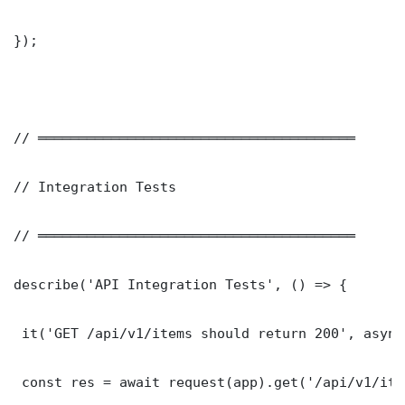
});

// ═══════════════════════════════════════

// Integration Tests

// ═══════════════════════════════════════

describe('API Integration Tests', () => {

 it('GET /api/v1/items should return 200', async
 const res = await request(app).get('/api/v1/item