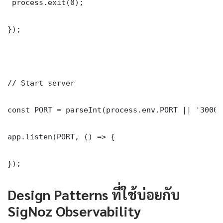
 process.exit(0);

});

// Start server

const PORT = parseInt(process.env.PORT || '3000')
app.listen(PORT, () => {

});
Design Patterns ที่ใช้บ่อยกับ
SigNoz Observability