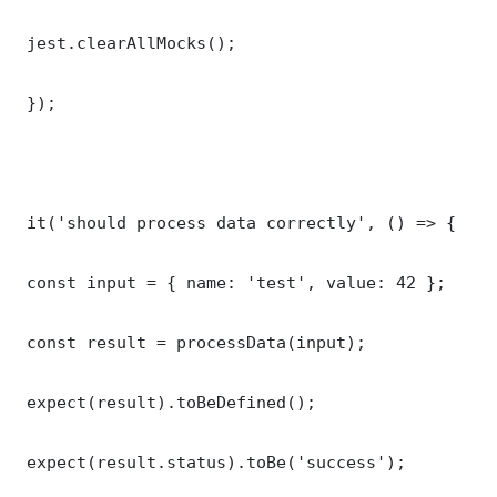
 jest.clearAllMocks();

 });

 it('should process data correctly', () => {

 const input = { name: 'test', value: 42 };

 const result = processData(input);

 expect(result).toBeDefined();

 expect(result.status).toBe('success');
