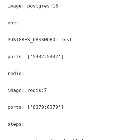
 image: postgres:16

 env:

 POSTGRES_PASSWORD: test

 ports: ['5432:5432']

 redis:

 image: redis:7

 ports: ['6379:6379']

 steps:
