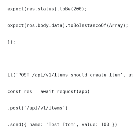
 expect(res.status).toBe(200);

 expect(res.body.data).toBeInstanceOf(Array);

 });

 it('POST /api/v1/items should create item', asy
 const res = await request(app)

 .post('/api/v1/items')

 .send({ name: 'Test Item', value: 100 })
