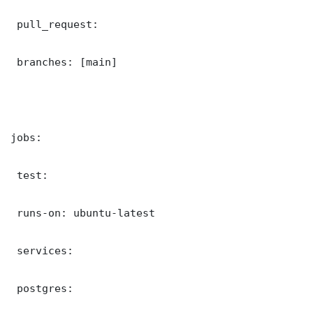
 pull_request:

 branches: [main]

jobs:

 test:

 runs-on: ubuntu-latest

 services:

 postgres:
