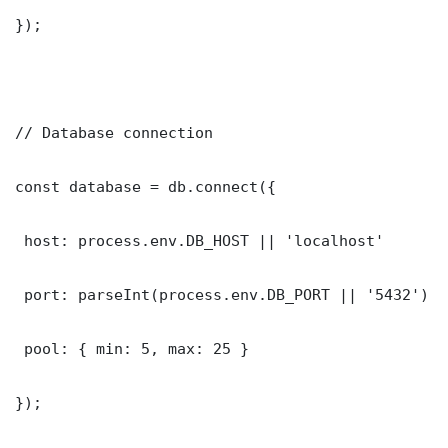
});

// Database connection

const database = db.connect({

 host: process.env.DB_HOST || 'localhost'

 port: parseInt(process.env.DB_PORT || '5432')

 pool: { min: 5, max: 25 }

});
