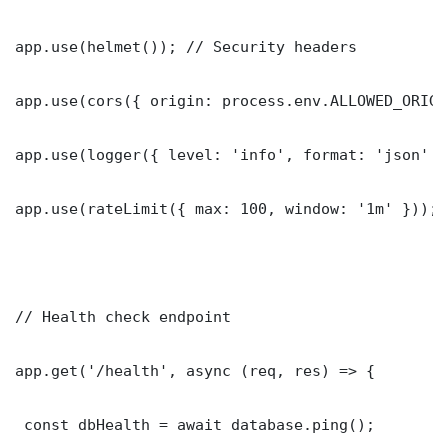
app.use(helmet()); // Security headers

app.use(cors({ origin: process.env.ALLOWED_ORIGI
app.use(logger({ level: 'info', format: 'json' })
app.use(rateLimit({ max: 100, window: '1m' }));

// Health check endpoint

app.get('/health', async (req, res) => {

 const dbHealth = await database.ping();
