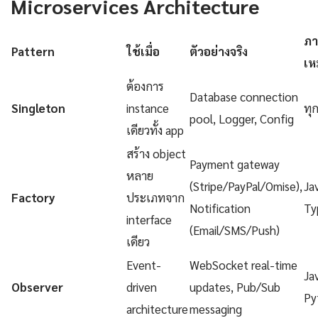
Microservices Architecture
ภา
Pattern
ใช้เมื่อ
ตัวอย่างจริง
เห
ต้องการ
Database connection
Singleton
instance
ทุ
pool, Logger, Config
เดียวทั้ง app
สร้าง object
Payment gateway
หลาย
(Stripe/PayPal/Omise),
Ja
Factory
ประเภทจาก
Notification
Ty
interface
(Email/SMS/Push)
เดียว
Event-
WebSocket real-time
Ja
Observer
driven
updates, Pub/Sub
Py
architecture
messaging