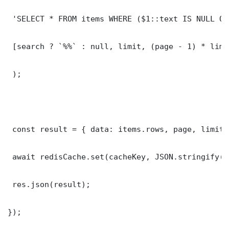
 'SELECT * FROM items WHERE ($1::text IS NULL OR
 [search ? `%%` : null, limit, (page - 1) * limit
 );

 const result = { data: items.rows, page, limit,
 await redisCache.set(cacheKey, JSON.stringify(r
 res.json(result);

});
