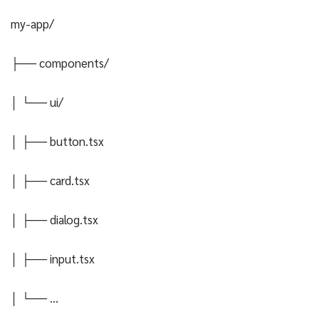
my-app/
├── components/
│ └── ui/
│ ├── button.tsx
│ ├── card.tsx
│ ├── dialog.tsx
│ ├── input.tsx
│ └── ...