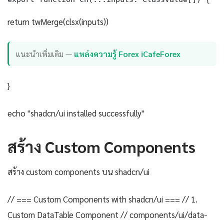
return twMerge(clsx(inputs))
แนะนำเพิ่มเติม —
แหล่งความรู้ Forex iCafeForex
}
echo "shadcn/ui installed successfully"
สร้าง Custom Components
สร้าง custom components บน shadcn/ui
// === Custom Components with shadcn/ui === // 1.
Custom DataTable Component // components/ui/data-