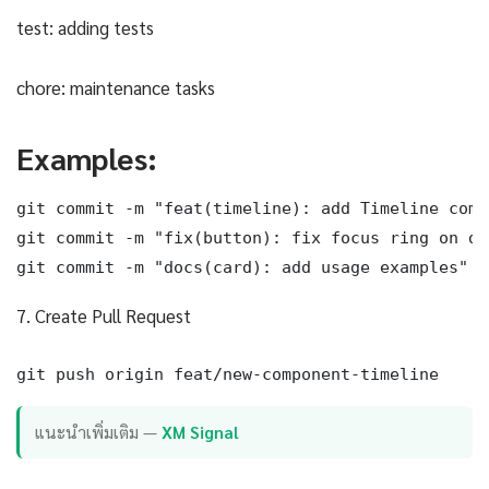
test: adding tests
chore: maintenance tasks
Examples:
git commit -m "feat(timeline): add Timeline compo
git commit -m "fix(button): fix focus ring on da
git commit -m "docs(card): add usage examples"
7. Create Pull Request
git push origin feat/new-component-timeline
แนะนำเพิ่มเติม —
XM Signal