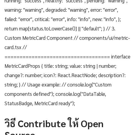
running: "success", healthy: "success", pending: "warning",
warning: "warning", degraded: "warning", error: "error",
failed: "error", critical: "error", info: "info", new: "info", };
return map[status.toLowerCase()] || "default"; } // 3.
Custom MetricCard Component // components/ui/metric-
card.tsx //
=================================== interface
MetricCardProps { title: string; value: string | number;
change?: number; icon?: React.ReactNode; description?:
string; } // Usage example: //
console.log("Custom
components defined"); console.log("DataTable,
StatusBadge, MetricCard ready");
วิธี Contribute ให้ Open
Source