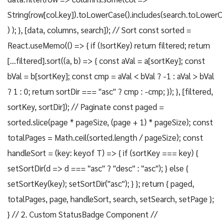
String(row[col.key]).toLowerCase().includes(search.toLowerC
) ); }, [data, columns, search]); // Sort const sorted =
React.useMemo(() => { if (!sortKey) return filtered; return
[...filtered].sort((a, b) => { const aVal = a[sortKey]; const
bVal = b[sortKey]; const cmp = aVal < bVal ? -1 : aVal > bVal
? 1 : 0; return sortDir === "asc" ? cmp : -cmp; }); }, [filtered,
sortKey, sortDir]); // Paginate const paged =
sorted.slice(page * pageSize, (page + 1) * pageSize); const
totalPages = Math.ceil(sorted.length / pageSize); const
handleSort = (key: keyof T) => { if (sortKey === key) {
setSortDir(d => d === "asc" ? "desc" : "asc"); } else {
setSortKey(key); setSortDir("asc"); } }; return { paged,
totalPages, page, handleSort, search, setSearch, setPage };
} // 2. Custom StatusBadge Component //