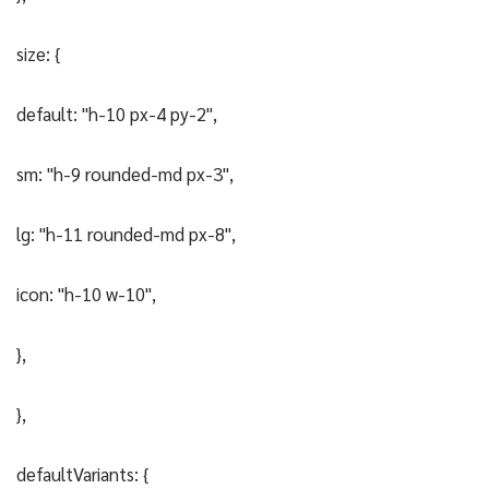
size: {
default: "h-10 px-4 py-2",
sm: "h-9 rounded-md px-3",
lg: "h-11 rounded-md px-8",
icon: "h-10 w-10",
},
},
defaultVariants: {