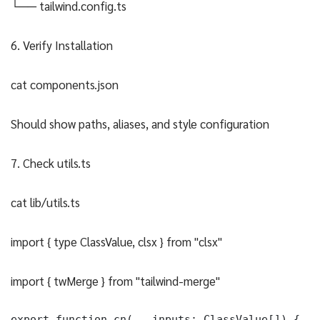
└── tailwind.config.ts
6. Verify Installation
cat components.json
Should show paths, aliases, and style configuration
7. Check utils.ts
cat lib/utils.ts
import { type ClassValue, clsx } from "clsx"
import { twMerge } from "tailwind-merge"
export function cn(...inputs: ClassValue[]) {