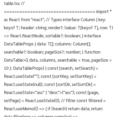
table.tsx //
=================================== import *
as React from "react"; // Types interface Column { key:
keyof T; header: string; render?: (value: T[keyof T], row: T)
=> React.ReactNode; sortable?: boolean; } interface
DataTableProps
{ data: T[]; columns: Column
[];
searchable?: boolean; pageSize?: number; } function
DataTable
>({ data, columns, searchable = true, pageSize =
10 }: DataTableProps
) { const [search, setSearch] =
React.useState(""); const [sortKey, setSortKey] =
React.useState(null); const [sortDir, setSortDir] =
React.useState<"asc" | "desc">("asc"); const [page,
setPage] = React.useState(0); // Filter const filtered =
React.useMemo(() => { if (!search) return data; return
data.filter(row => columns.some(col =>