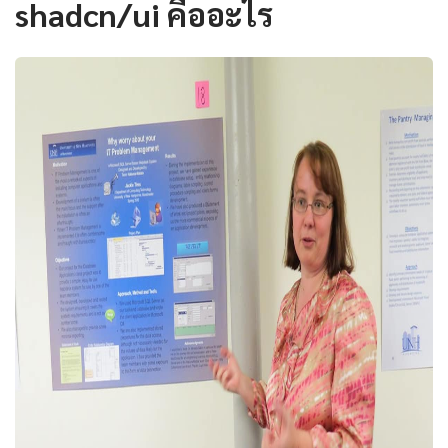
shadcn/ui คืออะไร