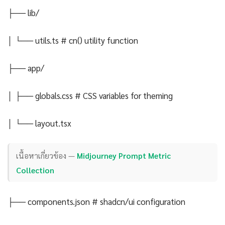
├── lib/
│ └── utils.ts # cn() utility function
├── app/
│ ├── globals.css # CSS variables for theming
│ └── layout.tsx
เนื้อหาเกี่ยวข้อง —
Midjourney Prompt Metric
Collection
├── components.json # shadcn/ui configuration