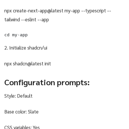
npx create-next-app@latest my-app --typescript --
tailwind --eslint --app
cd my-app
2. Initialize shadcn/ui
npx shadcn@latest init
Configuration prompts:
Style: Default
Base color: Slate
CSS variables: Yes