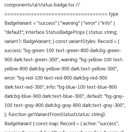
components/ui/status-badge.tsx //
=================================== type
BadgeVariant = "success" | "warning" | "error" | "info" |
"default"; interface StatusBadgeProps { status: string;
variant?: BadgeVariant; } const variantStyles: Record
= {
success: "bg-green-100 text-green-800 dark:bg-green-
900 dark:text-green-300", warning: "bg-yellow-100 text-
yellow-800 dark:bg-yellow-900 dark:text-yellow-300",
error: "bg-red-100 text-red-800 dark:bg-red-900
dark:text-red-300", info: "bg-blue-100 text-blue-800
dark:bg-blue-900 dark:text-blue-300", default: "bg-gray-
100 text-gray-800 dark:bg-gray-800 dark:text-gray-300",
}; function getVariantFromStatus(status: string):
BadgeVariant { const map: Record
= { active: "success",