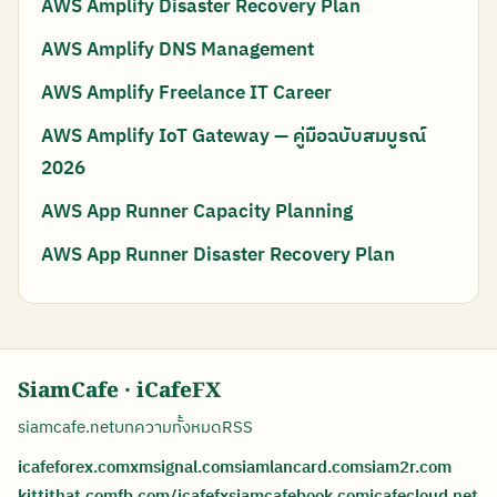
AWS Amplify Disaster Recovery Plan
AWS Amplify DNS Management
AWS Amplify Freelance IT Career
AWS Amplify IoT Gateway — คู่มือฉบับสมบูรณ์
2026
AWS App Runner Capacity Planning
AWS App Runner Disaster Recovery Plan
SiamCafe · iCafeFX
siamcafe.net
บทความทั้งหมด
RSS
icafeforex.com
xmsignal.com
siamlancard.com
siam2r.com
kittithat.com
fb.com/icafefx
siamcafebook.com
icafecloud.net