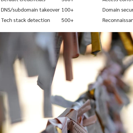
DNS/subdomain takeover
100+
Domain secur
Tech stack detection
500+
Reconnaissa