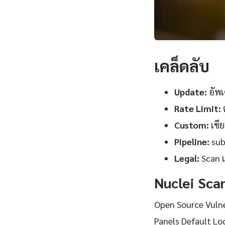
เคล็ดลับ
Update:
อัพเ
Rate Limit:
ต
Custom:
เขี
Pipeline:
sub
Legal:
Scan เ
Nuclei Sca
Open Source Vulne
Panels Default L