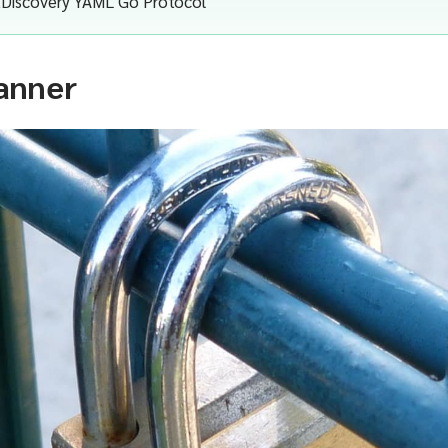
ctDiscovery YAML Go Protocol
anner