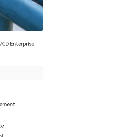
/CD Enterprise
gement
ce
ol