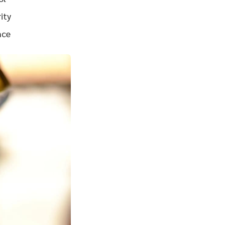
ity
nce