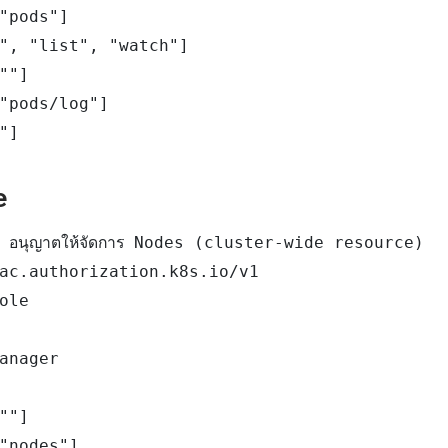
"pods"]

", "list", "watch"]

""]

"pods/log"]

"]
e
อนุญาตให้จัดการ Nodes (cluster-wide resource)

ac.authorization.k8s.io/v1

ole

anager

""]

"nodes"]
