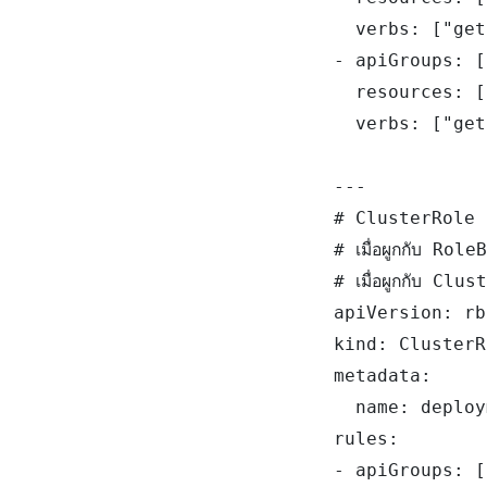
  verbs: ["get
- apiGroups: [
  resources: [
  verbs: ["get
---

# ClusterRole ย
# เมื่อผูกกับ Rol
# เมื่อผูกกับ Clu
apiVersion: rb
kind: ClusterR
metadata:

  name: deploy
rules:

- apiGroups: [