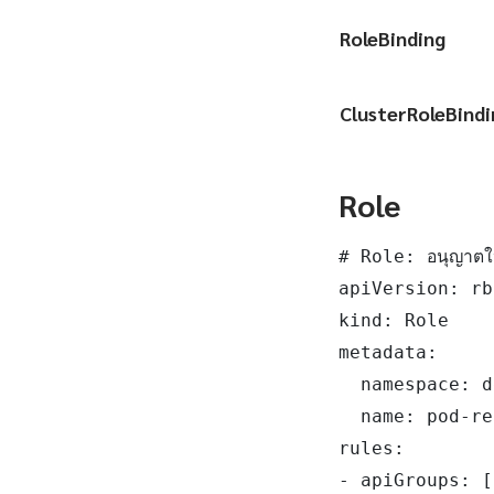
RoleBinding
ClusterRoleBindi
Role
# Role: อนุญาต
apiVersion: rb
kind: Role

metadata:

  namespace: d
  name: pod-re
rules:

- apiGroups: [