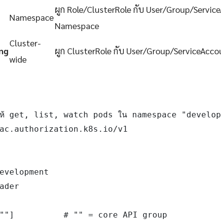
ผูก Role/ClusterRole กับ User/Group/Servic
Namespace
Namespace
Cluster-
ng
ผูก ClusterRole กับ User/Group/ServiceAccou
wide
ให้ get, list, watch pods ใน namespace "develop
ac.authorization.k8s.io/v1

evelopment

ader

""]          # "" = core API group
