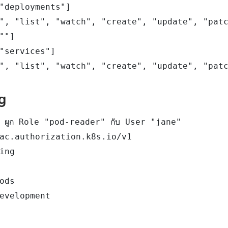
"deployments"]

", "list", "watch", "create", "update", "patc
""]

"services"]

", "list", "watch", "create", "update", "pat
g
ผูก Role "pod-reader" กับ User "jane"

ac.authorization.k8s.io/v1

ing

ods

evelopment
