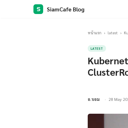
SiamCafe Blog
S
หน้าแรก
›
latest
›
Ku
LATEST
Kubernet
ClusterRo
อ.บอม
28 May 20