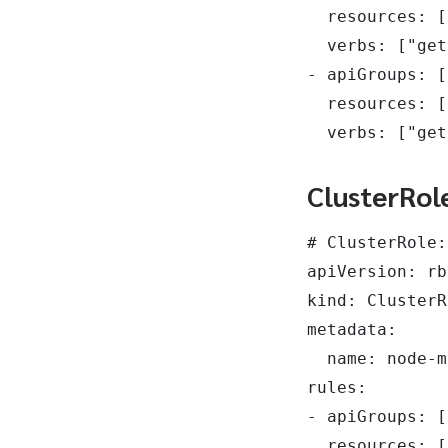
  resources: [
  verbs: ["get
- apiGroups: [
  resources: [
  verbs: ["get
ClusterRol
# ClusterRole: 
apiVersion: rb
kind: ClusterR
metadata:

  name: node-m
rules:

- apiGroups: [
  resources: [