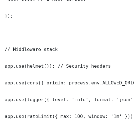
});

// Middleware stack

app.use(helmet()); // Security headers

app.use(cors({ origin: process.env.ALLOWED_ORIGI
app.use(logger({ level: 'info', format: 'json' })
app.use(rateLimit({ max: 100, window: '1m' }));
