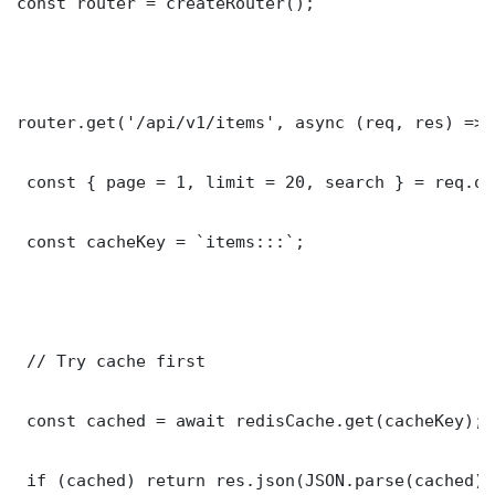
const router = createRouter();

router.get('/api/v1/items', async (req, res) => {
 const { page = 1, limit = 20, search } = req.que
 const cacheKey = `items:::`;

 // Try cache first

 const cached = await redisCache.get(cacheKey);

 if (cached) return res.json(JSON.parse(cached));