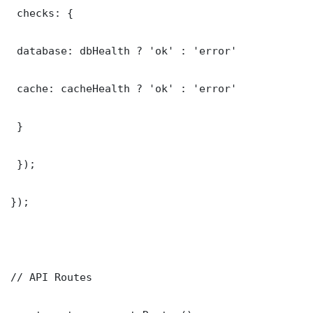
 checks: {

 database: dbHealth ? 'ok' : 'error'

 cache: cacheHealth ? 'ok' : 'error'

 }

 });

});

// API Routes
