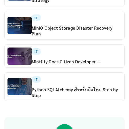
Strategy
IT
MinIO Object Storage Disaster Recovery
Plan
IT
Mintlify Docs Citizen Developer —
IT
Python SQLAlchemy สำหรับมือใหม่ Step by
Step