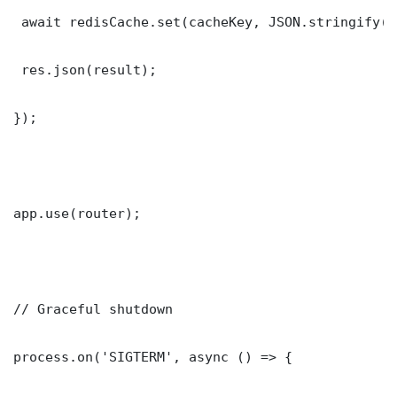
 await redisCache.set(cacheKey, JSON.stringify(r
 res.json(result);

});

app.use(router);

// Graceful shutdown

process.on('SIGTERM', async () => {
