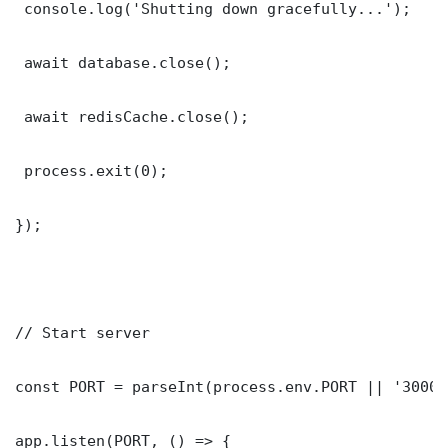
 console.log('Shutting down gracefully...');

 await database.close();

 await redisCache.close();

 process.exit(0);

});

// Start server

const PORT = parseInt(process.env.PORT || '3000')
app.listen(PORT, () => {
