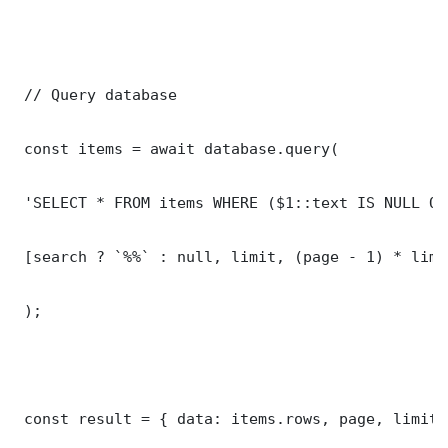
 // Query database

 const items = await database.query(

 'SELECT * FROM items WHERE ($1::text IS NULL OR
 [search ? `%%` : null, limit, (page - 1) * limit
 );

 const result = { data: items.rows, page, limit,