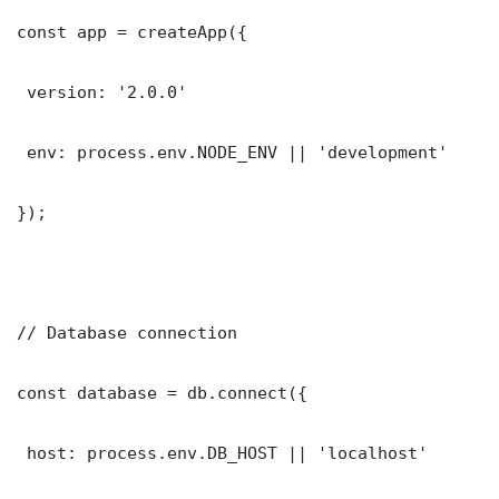
const app = createApp({

 version: '2.0.0'

 env: process.env.NODE_ENV || 'development'

});

// Database connection

const database = db.connect({

 host: process.env.DB_HOST || 'localhost'
