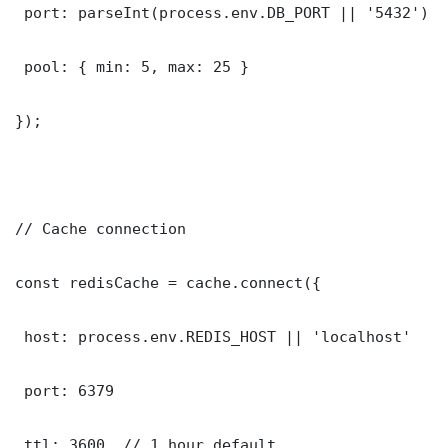
 port: parseInt(process.env.DB_PORT || '5432')

 pool: { min: 5, max: 25 }

});

// Cache connection

const redisCache = cache.connect({

 host: process.env.REDIS_HOST || 'localhost'

 port: 6379

 ttl: 3600, // 1 hour default
