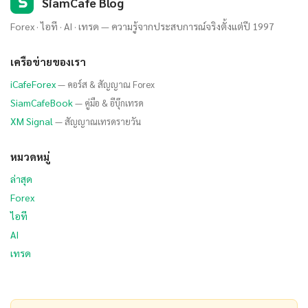
S
SiamCafe Blog
Forex · ไอที · AI · เทรด — ความรู้จากประสบการณ์จริงตั้งแต่ปี 1997
เครือข่ายของเรา
iCafeForex
— คอร์ส & สัญญาณ Forex
SiamCafeBook
— คู่มือ & อีบุ๊กเทรด
XM Signal
— สัญญาณเทรดรายวัน
หมวดหมู่
ล่าสุด
Forex
ไอที
AI
เทรด