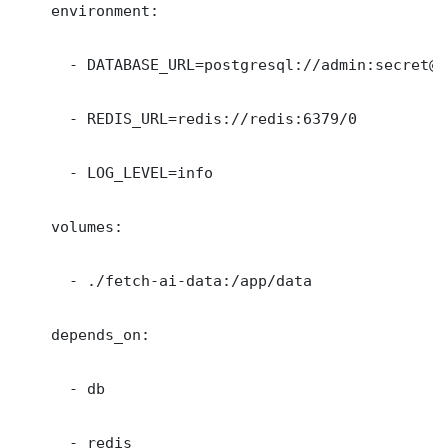
    environment:

      - DATABASE_URL=postgresql://admin:secret@d
      - REDIS_URL=redis://redis:6379/0

      - LOG_LEVEL=info

    volumes:

      - ./fetch-ai-data:/app/data

    depends_on:

      - db

      - redis
