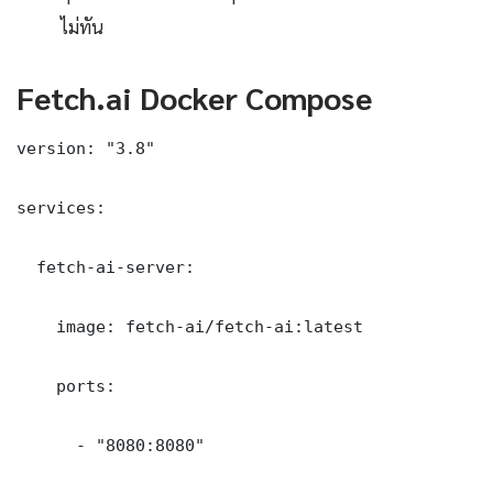
ไม่ทัน
Fetch.ai Docker Compose
version: "3.8"

services:

  fetch-ai-server:

    image: fetch-ai/fetch-ai:latest

    ports:

      - "8080:8080"
