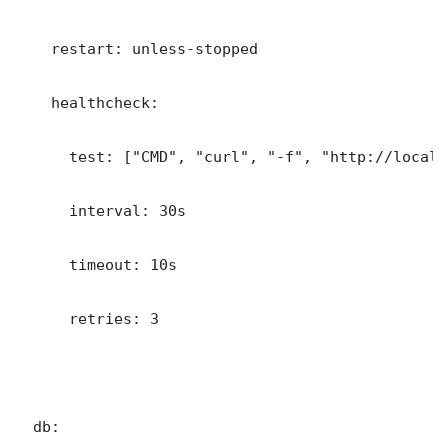
    restart: unless-stopped

    healthcheck:

      test: ["CMD", "curl", "-f", "http://localh
      interval: 30s

      timeout: 10s

      retries: 3

  db:
