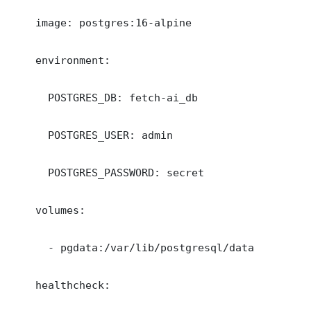
    image: postgres:16-alpine

    environment:

      POSTGRES_DB: fetch-ai_db

      POSTGRES_USER: admin

      POSTGRES_PASSWORD: secret

    volumes:

      - pgdata:/var/lib/postgresql/data

    healthcheck:
