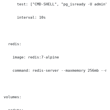
      test: ["CMD-SHELL", "pg_isready -U admin"]

      interval: 10s

  redis:

    image: redis:7-alpine

    command: redis-server --maxmemory 256mb --ma
volumes:
