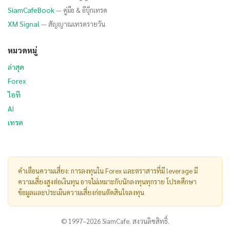
SiamCafeBook
— คู่มือ & อีบุ๊กเทรด
XM Signal
— สัญญาณเทรดรายวัน
หมวดหมู่
ล่าสุด
Forex
ไอที
AI
เทรด
คำเตือนความเสี่ยง: การลงทุนใน Forex และตราสารที่มี leverage มี
ความเสี่ยงสูงต่อเงินทุน อาจไม่เหมาะกับนักลงทุนทุกราย โปรดศึกษา
ข้อมูลและประเมินความเสี่ยงก่อนตัดสินใจลงทุน
© 1997–2026 SiamCafe. สงวนลิขสิทธิ์.