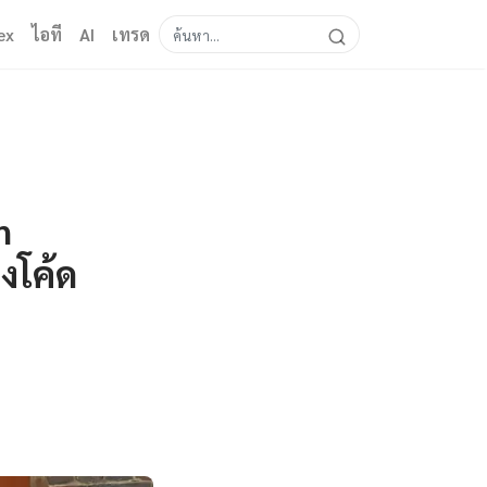
ex
ไอที
AI
เทรด
n
างโค้ด