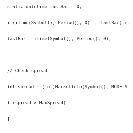
 static datetime lastBar = 0;

 if(iTime(Symbol(), Period(), 0) == lastBar) retu
 lastBar = iTime(Symbol(), Period(), 0);

 // Check spread

 int spread = (int)MarketInfo(Symbol(), MODE_SPRE
 if(spread > MaxSpread)

 {
