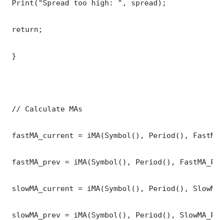
 Print("Spread too high: ", spread);

 return;

 }

 // Calculate MAs

 fastMA_current = iMA(Symbol(), Period(), FastMA
 fastMA_prev = iMA(Symbol(), Period(), FastMA_Pe
 slowMA_current = iMA(Symbol(), Period(), SlowMA
 slowMA_prev = iMA(Symbol(), Period(), SlowMA_Pe