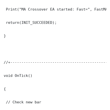
 Print("MA Crossover EA started: Fast=", FastMA_
 return(INIT_SUCCEEDED);

}

//+---------------------------------------------
void OnTick()

{

 // Check new bar
