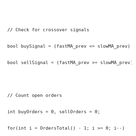
 // Check for crossover signals

 bool buySignal = (fastMA_prev <= slowMA_prev) &
 bool sellSignal = (fastMA_prev >= slowMA_prev) 
 // Count open orders

 int buyOrders = 0, sellOrders = 0;

 for(int i = OrdersTotal() - 1; i >= 0; i--)
