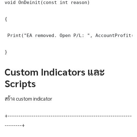
void OnDeinit(const int reason)

{

 Print("EA removed. Open P/L: ", AccountProfit())
}
Custom Indicators และ
Scripts
สร้าง custom indicator
+----------------------------------------------------------
--------+