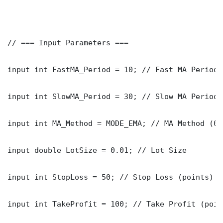
// === Input Parameters ===

input int FastMA_Period = 10; // Fast MA Period

input int SlowMA_Period = 30; // Slow MA Period

input int MA_Method = MODE_EMA; // MA Method (0=
input double LotSize = 0.01; // Lot Size

input int StopLoss = 50; // Stop Loss (points)

input int TakeProfit = 100; // Take Profit (point