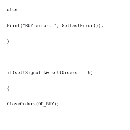
 else

 Print("BUY error: ", GetLastError());

 }

 if(sellSignal && sellOrders == 0)

 {

 CloseOrders(OP_BUY);
