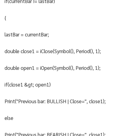
if(currentBar != lastBar)
{
lastBar = currentBar;
double close1 = iClose(Symbol(), Period(), 1);
double open1 = iOpen(Symbol(), Period(), 1);
if(close1 &gt; open1)
Print("Previous bar: BULLISH | Close=", close1);
else
Print("Previous bar: BEARISH | Close=", close1);