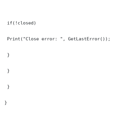
 if(!closed)

 Print("Close error: ", GetLastError());

 }

 }

 }

}
