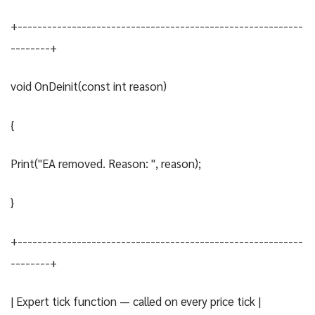
+----------------------------------------------------------
--------+
void OnDeinit(const int reason)
{
Print("EA removed. Reason: ", reason);
}
+----------------------------------------------------------
--------+
| Expert tick function — called on every price tick |