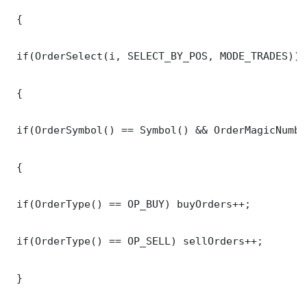
 {

 if(OrderSelect(i, SELECT_BY_POS, MODE_TRADES))

 {

 if(OrderSymbol() == Symbol() && OrderMagicNumbe
 {

 if(OrderType() == OP_BUY) buyOrders++;

 if(OrderType() == OP_SELL) sellOrders++;

 }
