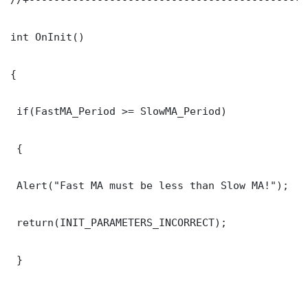
int OnInit()

{

 if(FastMA_Period >= SlowMA_Period)

 {

 Alert("Fast MA must be less than Slow MA!");

 return(INIT_PARAMETERS_INCORRECT);

 }
