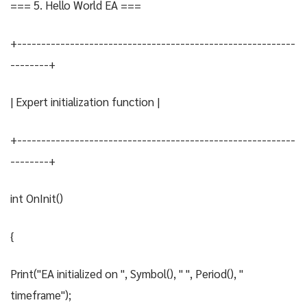
=== 5. Hello World EA ===
+----------------------------------------------------------
--------+
| Expert initialization function |
+----------------------------------------------------------
--------+
int OnInit()
{
Print("EA initialized on ", Symbol(), " ", Period(), "
timeframe");