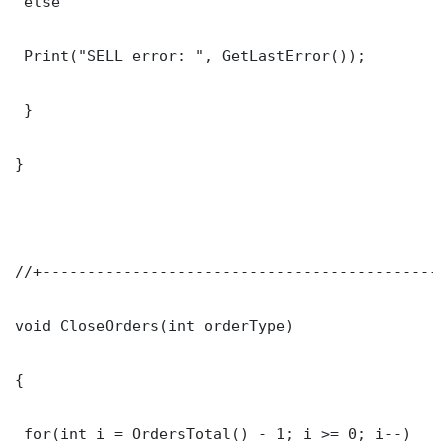
 else

 Print("SELL error: ", GetLastError());

 }

}

//+---------------------------------------------
void CloseOrders(int orderType)

{

 for(int i = OrdersTotal() - 1; i >= 0; i--)
