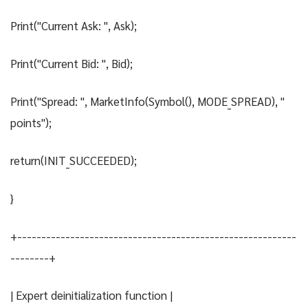
Print("Current Ask: ", Ask);
Print("Current Bid: ", Bid);
Print("Spread: ", MarketInfo(Symbol(), MODE_SPREAD), "
points");
return(INIT_SUCCEEDED);
}
+----------------------------------------------------------
--------+
| Expert deinitialization function |