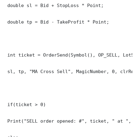
 double sl = Bid + StopLoss * Point;

 double tp = Bid - TakeProfit * Point;

 int ticket = OrderSend(Symbol(), OP_SELL, LotSi
 sl, tp, "MA Cross Sell", MagicNumber, 0, clrRed)
 if(ticket > 0)

 Print("SELL order opened: #", ticket, " at ", Bi