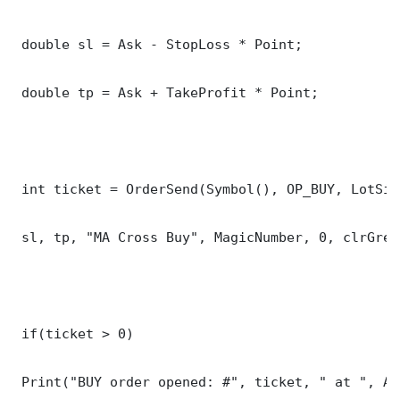
 double sl = Ask - StopLoss * Point;

 double tp = Ask + TakeProfit * Point;

 int ticket = OrderSend(Symbol(), OP_BUY, LotSiz
 sl, tp, "MA Cross Buy", MagicNumber, 0, clrGreen
 if(ticket > 0)

 Print("BUY order opened: #", ticket, " at ", Ask