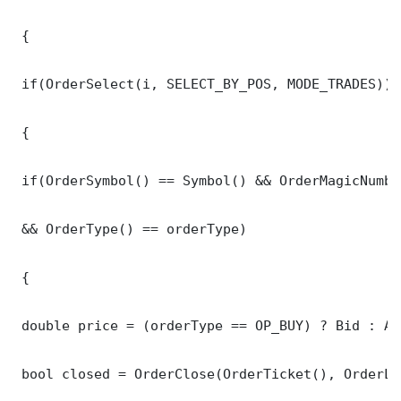
 {

 if(OrderSelect(i, SELECT_BY_POS, MODE_TRADES))

 {

 if(OrderSymbol() == Symbol() && OrderMagicNumbe
 && OrderType() == orderType)

 {

 double price = (orderType == OP_BUY) ? Bid : Ask
 bool closed = OrderClose(OrderTicket(), OrderLo