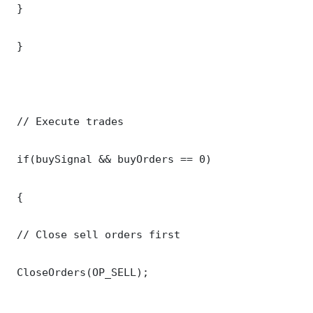
 }

 }

 // Execute trades

 if(buySignal && buyOrders == 0)

 {

 // Close sell orders first

 CloseOrders(OP_SELL);
