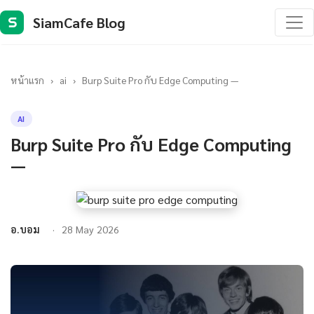
SiamCafe Blog
S
หน้าแรก
›
ai
›
Burp Suite Pro กับ Edge Computing —
AI
Burp Suite Pro กับ Edge Computing
—
อ.บอม
28 May 2026