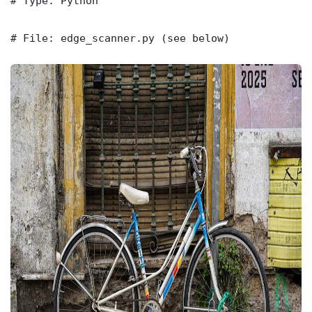
# Type: Python

# File: edge_scanner.py (see below)