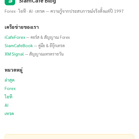
S
SiamCafe Blog
Forex · ไอที · AI · เทรด — ความรู้จากประสบการณ์จริงตั้งแต่ปี 1997
เครือข่ายของเรา
iCafeForex
— คอร์ส & สัญญาณ Forex
SiamCafeBook
— คู่มือ & อีบุ๊กเทรด
XM Signal
— สัญญาณเทรดรายวัน
หมวดหมู่
ล่าสุด
Forex
ไอที
AI
เทรด