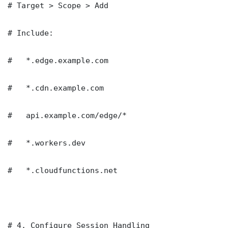
# Target > Scope > Add

# Include:

#   *.edge.example.com

#   *.cdn.example.com

#   api.example.com/edge/*

#   *.workers.dev

#   *.cloudfunctions.net

# 4. Configure Session Handling
