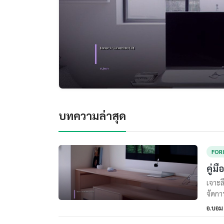
บทความล่าสุด
FOR
คู่ม
เจาะล
จัดกา
อ.บอม