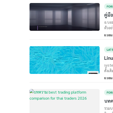
FOR
คู่ม
อ.บอม
ตัวอย
อ.บอม
LAT
Linu
syste
ดั้งเ
อ.บอม
FOR
บทค
รวมบท