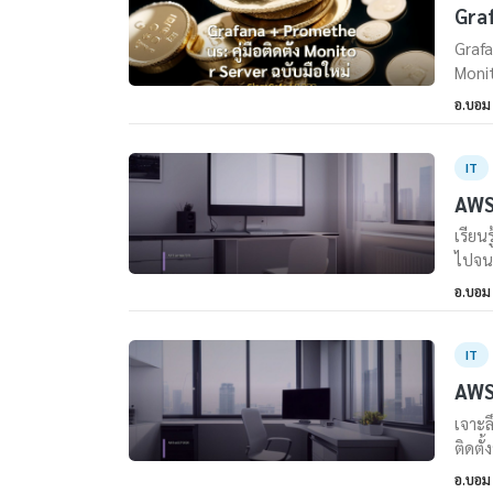
Graf
Grafa
Monit
อ.บอม
IT
AWS 
เรียน
ไปจนถ
อ.บอม
IT
AWS 
เจาะล
ติดตั
อ.บอม