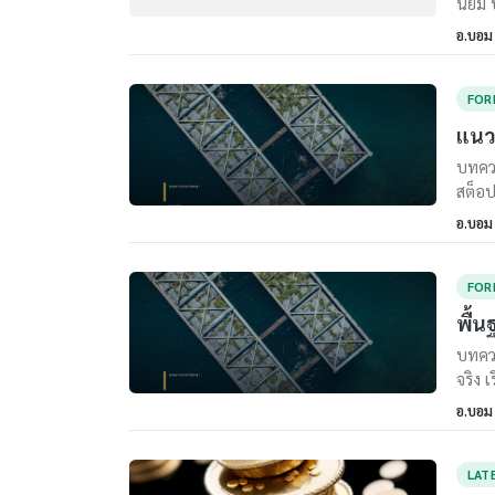
นิยม 
อ.บอม
FOR
แนว
บทควา
สต็อป
อ.บอม
FOR
พื้น
บทควา
จริง เ
อ.บอม
LAT