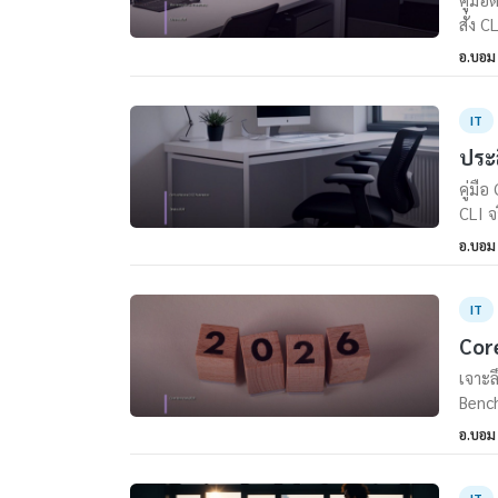
สั่ง C
อ.บอม
IT
ประส
คู่มื
CLI จ
อ.บอม
IT
Core
เจาะล
Bench
อ.บอม