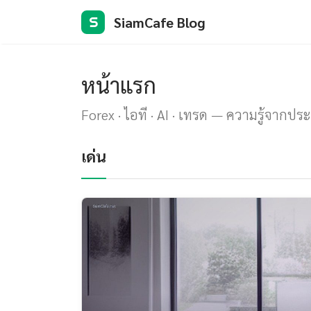
SiamCafe Blog
S
หน้าแรก
Forex · ไอที · AI · เทรด — ความรู้จากปร
เด่น