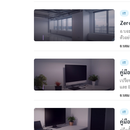
IT
Zero
อ.บอม
ตัวอย
อ.บอม
IT
คู่ม
เปรีย
และ B
อ.บอม
IT
คู่ม
คู่มื