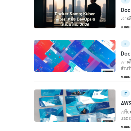
IT
Dock
เจาะล
อ.บอม
IT
Dock
เจาะล
สำหรั
อ.บอม
IT
AWS 
เปรีย
และ b
อ.บอม