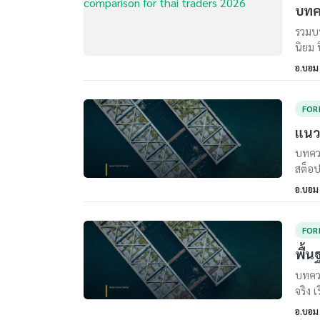
บทค
รวมบท
นิยม 
อ.บอม
FOR
แนว
บทควา
สต็อป
อ.บอม
FOR
พื้น
บทควา
จริง เ
อ.บอม