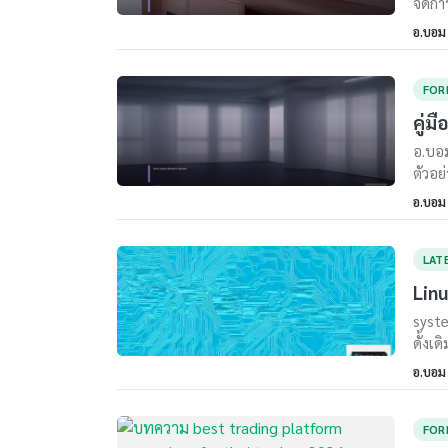
จัดกา
อ.บอม
FOR
คู่ม
อ.บอม
ตัวอย
อ.บอม
LAT
Linu
syste
ดั้งเ
อ.บอม
FOR