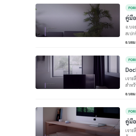
FOR
คู่ม
อ.บอม
สเปกท
อ.บอม
FOR
Dock
เจาะล
สำหรั
อ.บอม
FOR
คู่ม
เจาะล