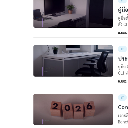
IT
คู่ม
คู่มื
สั่ง C
อ.บอม
IT
ประส
คู่มื
CLI จ
อ.บอม
IT
Core
เจาะล
Bench