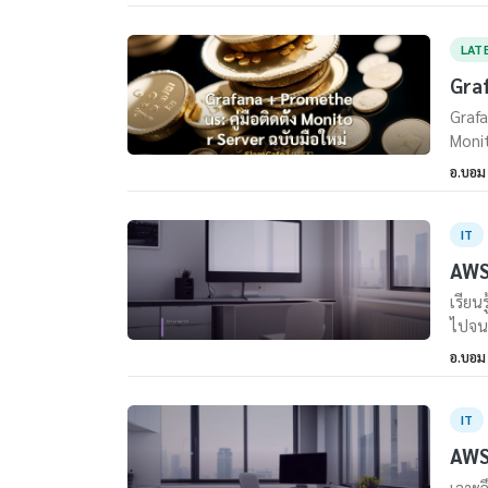
LAT
Graf
Grafa
Monit
อ.บอม
IT
AWS 
เรียน
ไปจนถ
อ.บอม
IT
AWS 
เจาะล