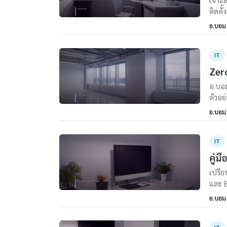
ติดตั
อ.บอม
IT
Zero
อ.บอม
ตัวอย
อ.บอม
IT
คู่ม
เปรีย
และ B
อ.บอม