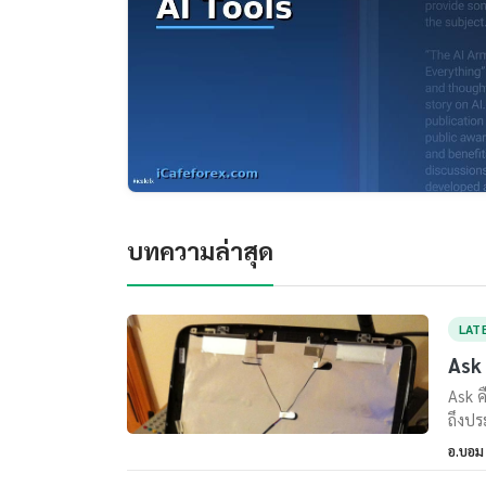
บทความล่าสุด
LAT
Ask 
Ask ค
ถึงปร
อ.บอม