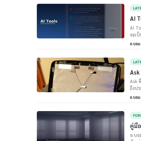
LAT
AI T
AI To
จะเป็
อ.บอม
LAT
Ask 
Ask ค
ถึงปร
อ.บอม
FOR
คู่ม
อ.บอม