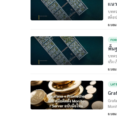
แนว
บทควา
สต็อป
อ.บอม
FOR
พื้น
บทควา
จริง เ
อ.บอม
LAT
Graf
Grafa
Monit
อ.บอม