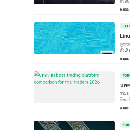
ตัวอย
อ.บอม
LAT
Linu
syste
ดั้งเ
อ.บอม
FOR
บทค
รวมบท
นิยม 
อ.บอม
FOR