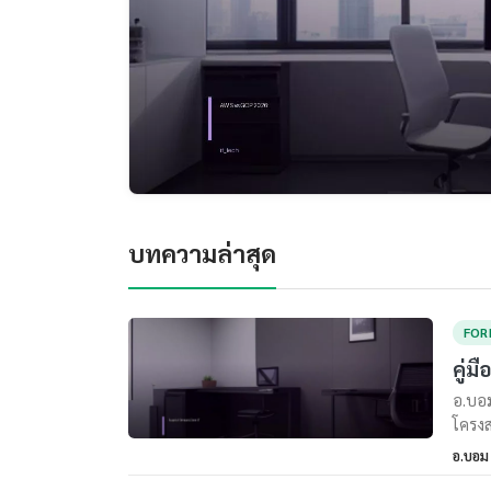
บทความล่าสุด
FOR
คู่ม
อ.บอม
โครงส
อ.บอม