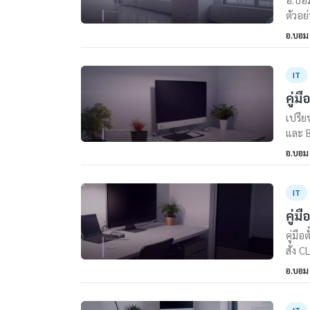
ตัวอย
อ.บอม
IT
คู่ม
เปรีย
และ B
อ.บอม
IT
คู่ม
คู่มื
สั่ง C
อ.บอม