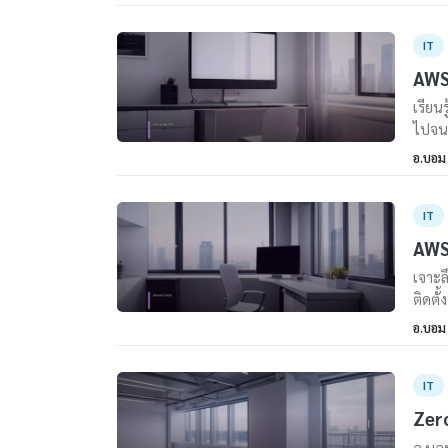
IT
AWS 
เรียน
ไปจนถ
อ.บอม
IT
AWS 
เจาะล
ติดตั
อ.บอม
IT
Zero
อ.บอม