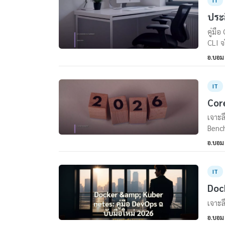
IT
ประส
คู่มื
CLI จ
อ.บอม
IT
Core
เจาะล
Bench
อ.บอม
IT
Dock
เจาะล
อ.บอม