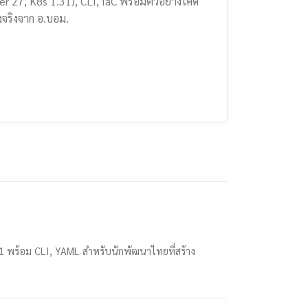
r 27, K8s 1.31), CLI, IaC พร้อมตัวอย่างโค้ด
งจริงจาก อ.บอม.
 พร้อม CLI, YAML สำหรับนักพัฒนาไทยที่สร้าง