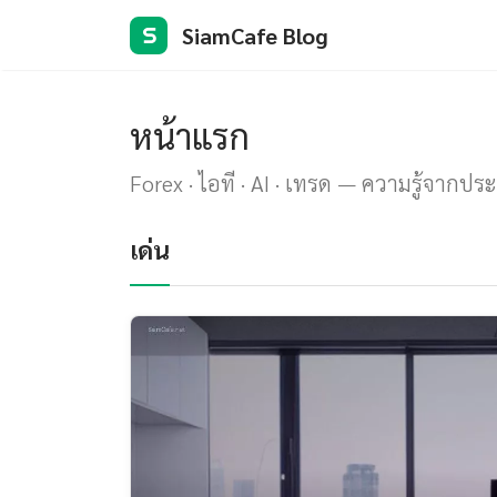
SiamCafe Blog
S
หน้าแรก
Forex · ไอที · AI · เทรด — ความรู้จากปร
เด่น